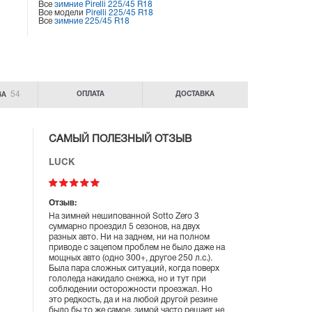
Все
зимние Pirelli 225/45 R18
Все модели
Pirelli 225/45 R18
Все
зимние 225/45 R18
54
ОПЛАТА
ДОСТАВКА
ВА
САМЫЙ ПОЛЕЗНЫЙ ОТЗЫВ
LUCK
Отзыв:
На зимней нешипованной Sotto Zero 3
суммарно проездил 5 сезонов, на двух
разных авто. Ни на заднем, ни на полном
приводе с зацепом проблем не было даже на
мощных авто (одно 300+, другое 250 л.с.).
Была пара сложных ситуаций, когда поверх
гололеда накидало снежка, но и тут при
соблюдении осторожности проезжал. Но
это редкость, да и на любой другой резине
было бы то же самое, зимой часто решает не