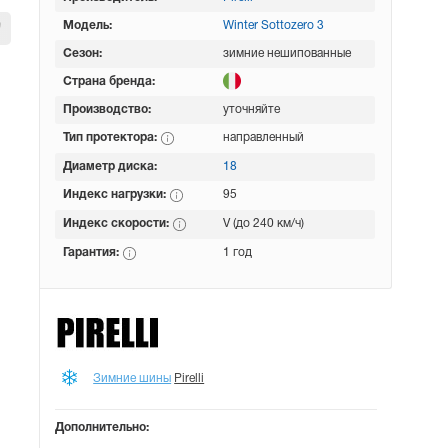
Модель:
Winter Sottozero 3
Сезон:
зимние нешипованные
Страна бренда:
Производство:
уточняйте
Тип протектора:
направленный
Диаметр диска:
18
Индекс нагрузки:
95
Индекс скорости:
V (до 240 км/ч)
Гарантия:
1 год
Зимние шины
Pirelli
Дополнительно: