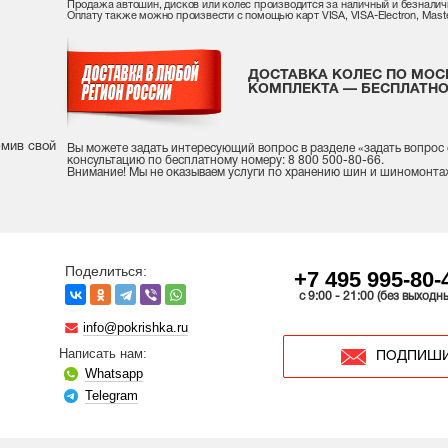
Продажа автошин, дисков или колес производится за наличный и безналич
Оплату также можно произвести с помощью карт VISA, VISA-Electron, Maste
ДОСТАВКА КОЛЕС ПО МОС
КОМПЛЕКТА — БЕСПЛАТНО
рмив свой
Вы можете задать интересующий вопрос
в разделе «
задать вопрос
консультацию
по бесплатному номеру: 8 800 500-80-66.
Внимание! Мы не оказываем услуги по хранению шин и шиномонта
Поделиться:
+7 495 995-80-
c 9:00 - 21:00 (без выходн
info@pokrishka.ru
Написать нам:
ПОДПИШИ
Whatsapp
Telegram