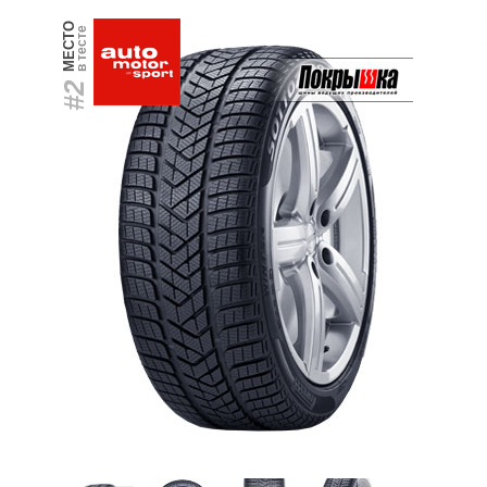
МЕСТО
в тесте
#2