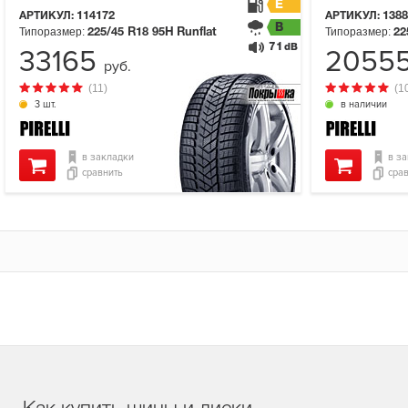
E
АРТИКУЛ:
114172
АРТИКУЛ:
1388
B
Типоразмер:
Типоразмер:
225/45 R18
95H
Runflat
22
71
dB
33165
2055
руб.
(11)
(1
3 шт.
в наличии
в закладки
в з
сравнить
сра