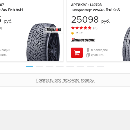
07
АРТИКУЛ:
142728
Типоразмер:
5/45 R18
95H
225/45 R18
95S
5
25098
руб.
руб.
0)
(3)
2 шт.
акладки
в закладки
внить
сравнить
Показать все похожие товары