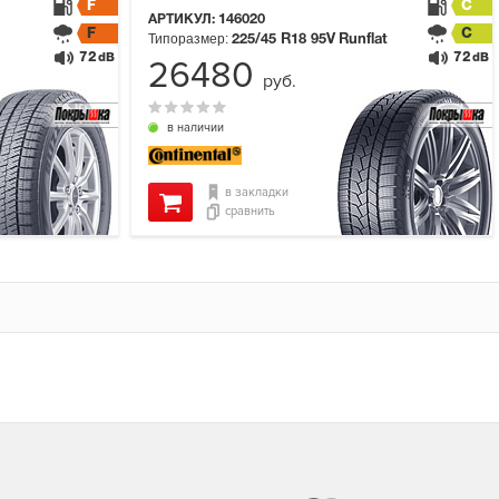
F
C
АРТИКУЛ:
146020
F
C
Типоразмер:
225/45 R18
95V
Runflat
72
72
dB
dB
26480
руб.
в наличии
в закладки
сравнить