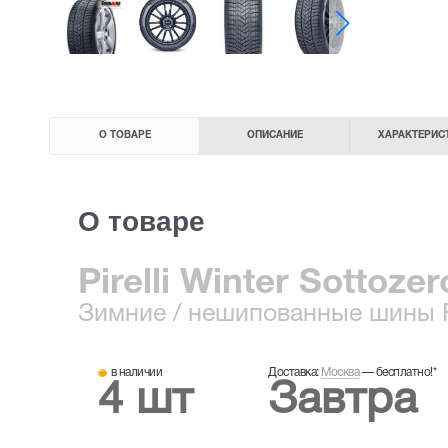
О ТОВАРЕ
ОПИСАНИЕ
ХАРАКТЕРИС
О товаре
Pirelli Winter Sottoze
Зимние
/ нешипованные шины
R
в наличии
Доставка:
Москва
—
бесплатно!
*
4 шт
Завтра