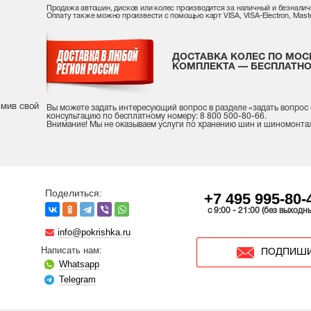
Продажа автошин, дисков или колес производится за наличный и безналич
Оплату также можно произвести с помощью карт VISA, VISA-Electron, Maste
ДОСТАВКА КОЛЕС ПО МОС
КОМПЛЕКТА — БЕСПЛАТНО
рмив свой
Вы можете задать интересующий вопрос
в разделе «
задать вопрос
консультацию
по бесплатному номеру: 8 800 500-80-66.
Внимание! Мы не оказываем услуги по хранению шин и шиномонта
Поделиться:
+7 495 995-80-
c 9:00 - 21:00 (без выходн
info@pokrishka.ru
Написать нам:
ПОДПИШИ
Whatsapp
Telegram