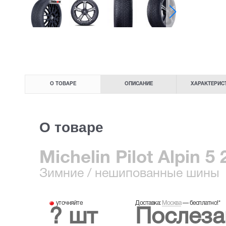
О ТОВАРЕ
ОПИСАНИЕ
ХАРАКТЕРИС
О товаре
Michelin Pilot Alpin 5
Зимние
/ нешипованные шины
уточняйте
Доставка:
Москва
—
бесплатно!
*
? шт
Послеза