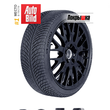
МЕСТО
в тесте
#1