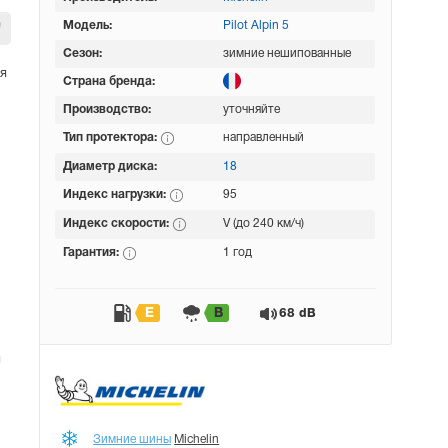
Модель:
Pilot Alpin 5
Сезон:
зимние нешипованные
я
Страна бренда:
Производство:
уточняйте
Тип протектора:
направленный
Диаметр диска:
18
Индекс нагрузки:
95
Индекс скорости:
V (до 240 км/ч)
Гарантия:
1 год
E
B
68 dB
ы
Зимние шины
Michelin