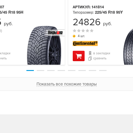
07
АРТИКУЛ:
141814
Типоразмер:
5/45 R18
95H
225/45 R18
95Y
5
24826
руб.
руб.
0)
4 шт.
акладки
в закладки
внить
сравнить
Показать все похожие товары