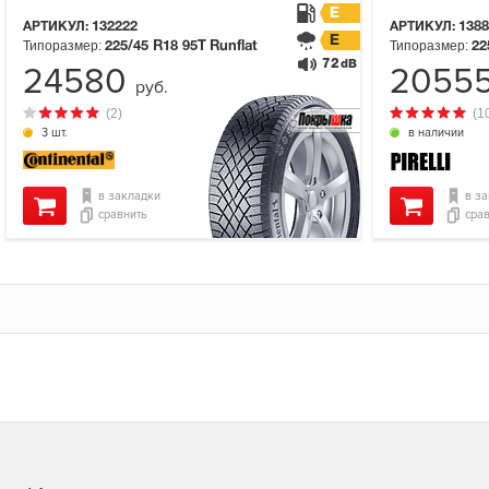
E
АРТИКУЛ:
132222
АРТИКУЛ:
1388
E
Типоразмер:
Типоразмер:
225/45 R18
95T
Runflat
22
72
dB
24580
2055
руб.
(2)
(1
3 шт.
в наличии
в закладки
в з
сравнить
сра