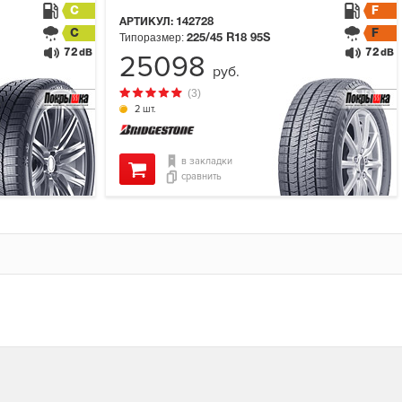
C
F
АРТИКУЛ:
142728
C
F
Типоразмер:
225/45 R18
95S
72
72
dB
dB
25098
руб.
(3)
2 шт.
в закладки
сравнить