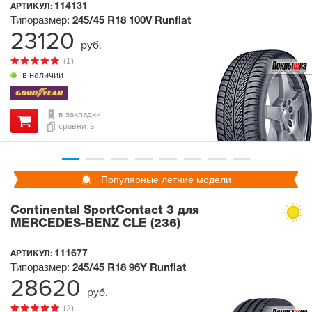
114131
АРТИКУЛ:
Типоразмер:
245/45 R18
100V
Runflat
23120
руб.
(1)
в наличии
в закладки
сравнить
Популярные летние модели
Continental SportContact 3 для
MERCEDES-BENZ CLE (236)
111677
АРТИКУЛ:
Типоразмер:
245/45 R18
96Y
Runflat
28620
руб.
(2)