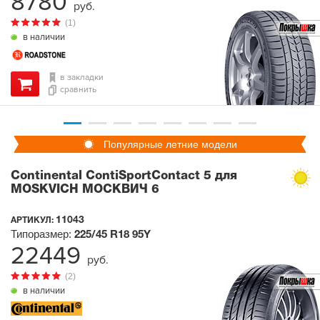
8780
руб.
(1)
в наличии
в закладки
сравнить
Популярные летние модели
Continental ContiSportContact 5 для
MOSKVICH МОСКВИЧ 6
11043
АРТИКУЛ:
Типоразмер:
225/45 R18
95Y
22449
руб.
(2)
в наличии