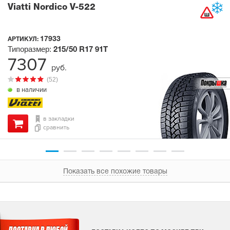
Viatti Nordico V-522
17933
АРТИКУЛ:
Типоразмер:
215/50 R17
91T
7307
руб.
(52)
в наличии
в закладки
сравнить
Показать все похожие товары