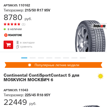
110162
АРТИКУЛ:
Типоразмер:
215/50 R17
95V
8780
руб.
(1)
в наличии
в закладки
сравнить
Популярные летние модели
Continental ContiSportContact 5 для
MOSKVICH МОСКВИЧ 6
11043
АРТИКУЛ:
Типоразмер:
225/45 R18
95Y
22449
руб.