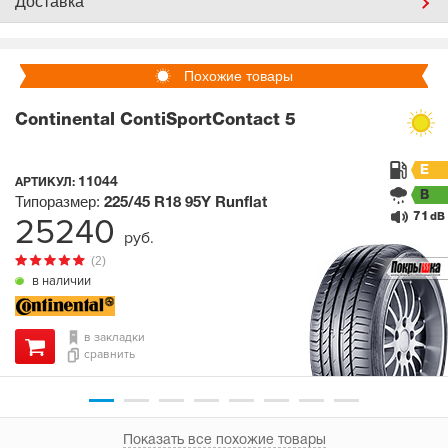
Доставка
Похожие товары
Continental ContiSportContact 5
E
11044
АРТИКУЛ:
B
Типоразмер:
225/45 R18
95Y
Runflat
71
25240
dB
руб.
(2)
в наличии
в закладки
сравнить
Показать все похожие товары