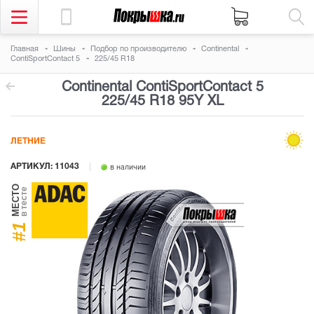
Главная
Шины
Подбор по производителю
Continental
ContiSportContact 5
225/45 R18
Continental ContiSportContact 5
225/45 R18 95Y
XL
ЛЕТНИЕ
АРТИКУЛ: 11043
в наличии
МЕСТО
в тесте
#1