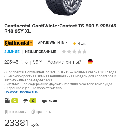
Continental ContiWinterContact TS 860 S
225/45
R18 95Y XL
4 шт.
АРТИКУЛ:
141814
ЗИМНИЕ
НЕШИПОВАННЫЕ
225/45 R18
95
Y
Асимметричный
• Continental ContiWinterContact TS 860S — новинка сезона 2017 года.
• Высокоскоростная зимняя нешипованная модель для спорткаров и
автомобилей премиум-класса.
• Увеличенное содержание двуокиси кремния в составе компаунда.
• Хорошие сцепные характеристики.
Показать полностью
C
C
72
dB
в закладки
сравнить
23381
руб.