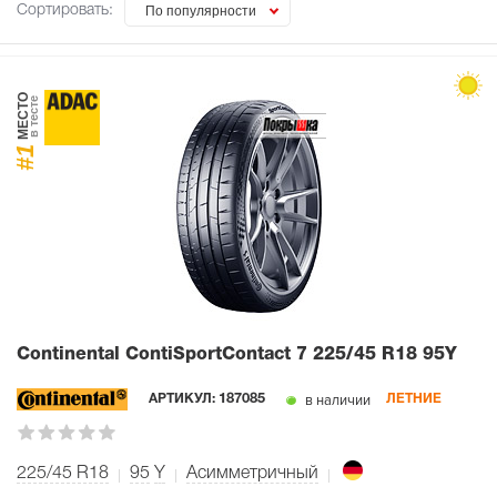
Сортировать:
По популярности
МЕСТО
в тесте
#1
Continental ContiSportContact 7
225/45 R18 95Y
в наличии
АРТИКУЛ:
187085
ЛЕТНИЕ
225/45 R18
95
Y
Асимметричный