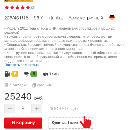
(2)
225/45 R18
95
Y
Runflat
Асимметричный
• Модель 2011 года класса UHP. (модель для спорткаров и мощных
седанов)
• Боковые грани протекторов модели скошены, что позволяет им
меньше деформироваться при нагрузках на резких поворотах.
• Специальный ассиметричный рисунок связанных блоков способствует
мгновенной реакции авто при маневрировании.
• Конструкция покрышки состоит их двух слоев, первый обеспечивает
сцепление, а второй, сделанный из особо легкого материала, легче
поддается трению качения.
Показать полностью
E
B
71
dB
в закладки
сравнить
25240
руб.
=
100960 руб.
4
В корзину
Купить в 1 клик