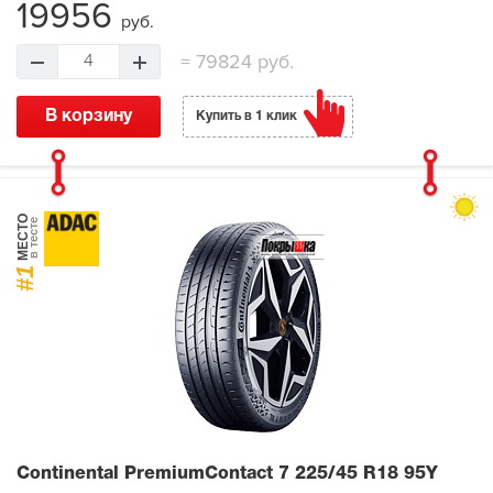
19956
руб.
=
79824 руб.
4
В корзину
Купить в 1 клик
МЕСТО
в тесте
#1
Continental PremiumContact 7
225/45 R18 95Y