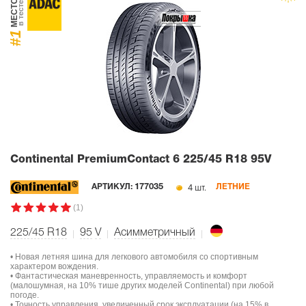
МЕСТО
в тесте
#1
Continental PremiumContact 6
225/45 R18 95V
4 шт.
АРТИКУЛ:
177035
ЛЕТНИЕ
(1)
225/45 R18
95
V
Асимметричный
• Новая летняя шина для легкового автомобиля со спортивным
характером вождения.
• Фантастическая маневренность, управляемость и комфорт
(малошумная, на 10% тише других моделей Continental) при любой
погоде.
• Точность управления, увеличенный срок эксплуатации (на 15% в