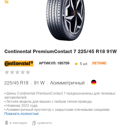
#1
Continental PremiumContact 7
225/45 R18 91W
5 шт.
АРТИКУЛ:
185759
ЛЕТНИЕ
225/45 R18
91
W
Асимметричный
• Шины Continental PremiumContact 7 предназначены для легковых
автомобилей.
• Летняя модель для машин с любым типом привода.
• Новинка 2022 года.
• Асимметричный протектор с закрытыми плечевыми секциями.
Показать полностью
в закладки
сравнить