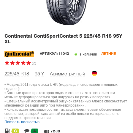
Continental ContiSportContact 5
225/45 R18 95Y
XL
в наличии
АРТИКУЛ:
11043
ЛЕТНИЕ
(2)
225/45 R18
95
Y
Асимметричный
• Модель 2011 года класса UHP. (модель для спорткаров и мощных
седанов)
• Боковые грани протекторов модели скошены, что позволяет им
меньше деформироваться при нагрузках на резких поворотах.
• Специальный ассиметричный рисунок связанных блоков способствует
мгновенной реакции авто при маневрировании.
• Конструкция покрышки состоит их двух слоев, первый обеспечивает
сцепление, а второй, сделанный из особо легкого материала, легче
поддается трению качения.
Показать полностью
C
A
72
dB