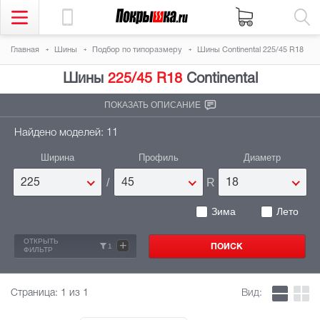
Главная
Шины
Подбор по типоразмеру
Шины Continental 225/45 R18
Шины
225/45 R18
Continental
ПОКАЗАТЬ ОПИСАНИЕ
Найдено моделей: 11
Ширина
Профиль
Диаметр
/
R
225
45
18
Зима
Лето
ОТКРЫТЬ
+
1
ФИЛЬТР
Страница:
1
из 1
Вид: