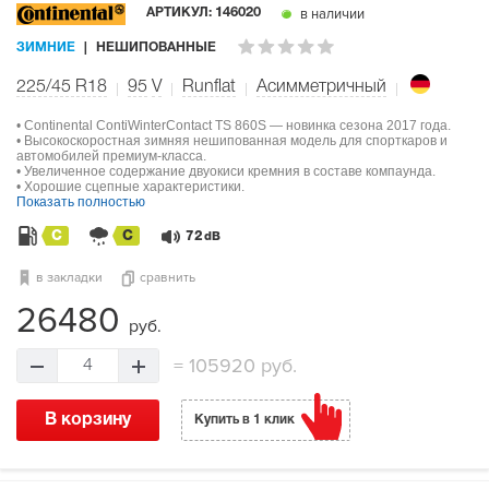
в наличии
АРТИКУЛ:
146020
ЗИМНИЕ
НЕШИПОВАННЫЕ
225/45 R18
95
V
Runflat
Асимметричный
• Continental ContiWinterContact TS 860S — новинка сезона 2017 года.
• Высокоскоростная зимняя нешипованная модель для спорткаров и
автомобилей премиум-класса.
• Увеличенное содержание двуокиси кремния в составе компаунда.
• Хорошие сцепные характеристики.
Показать полностью
C
C
72
dB
в закладки
сравнить
26480
руб.
=
105920 руб.
4
В корзину
Купить в 1 клик