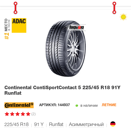
МЕСТО
в тесте
#1
Continental ContiSportContact 5
225/45 R18 91Y
Runflat
в наличии
АРТИКУЛ:
144937
ЛЕТНИЕ
(2)
225/45 R18
91
Y
Runflat
Асимметричный