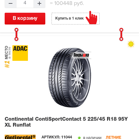
=
100448 руб.
4
В корзину
Купить в 1 клик
МЕСТО
в тесте
#1
Continental ContiSportContact 5
225/45 R18 95Y
XL Runflat
в наличии
АРТИКУЛ:
11044
ЛЕТНИЕ