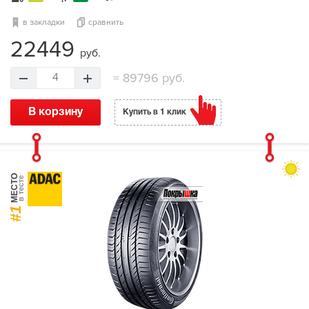
в закладки
сравнить
22449
руб.
=
89796 руб.
4
В корзину
Купить в 1 клик
МЕСТО
в тесте
#1