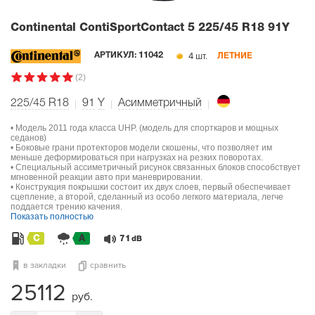
Continental ContiSportContact 5
225/45 R18 91Y
4 шт.
АРТИКУЛ:
11042
ЛЕТНИЕ
(2)
225/45 R18
91
Y
Асимметричный
• Модель 2011 года класса UHP. (модель для спорткаров и мощных
седанов)
• Боковые грани протекторов модели скошены, что позволяет им
меньше деформироваться при нагрузках на резких поворотах.
• Специальный ассиметричный рисунок связанных блоков способствует
мгновенной реакции авто при маневрировании.
• Конструкция покрышки состоит их двух слоев, первый обеспечивает
сцепление, а второй, сделанный из особо легкого материала, легче
поддается трению качения.
Показать полностью
C
A
71
dB
в закладки
сравнить
25112
руб.