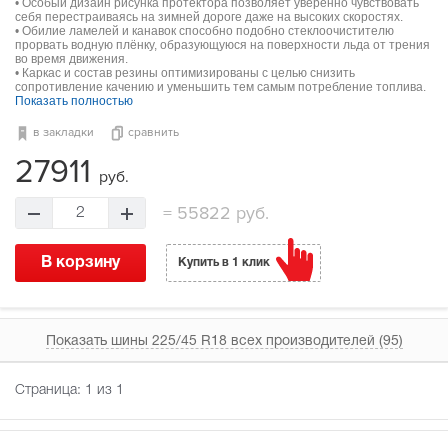
• Особый дизайн рисунка протектора позволяет уверенно чувствовать
себя перестраиваясь на зимней дороге даже на высоких скоростях.
• Обилие ламелей и канавок способно подобно стеклоочистителю
прорвать водную плёнку, образующуюся на поверхности льда от трения
во время движения.
• Каркас и состав резины оптимизированы с целью снизить
сопротивление качению и уменьшить тем самым потребление топлива.
Показать полностью
в закладки
сравнить
27911
руб.
=
55822 руб.
2
В корзину
Купить в 1 клик
Показать шины 225/45 R18 всех производителей (95)
Страница:
1
из 1