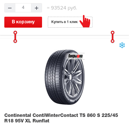
=
93524 руб.
4
В корзину
Купить в 1 клик
Continental ContiWinterContact TS 860 S
225/45
R18 95V XL Runflat