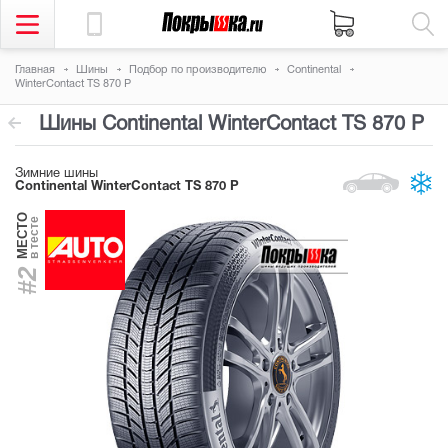
Главная
Шины
Подбор по производителю
Continental
WinterContact TS 870 P
Шины Continental WinterContact TS 870 P
Зимние шины
Continental WinterContact TS 870 P
МЕСТО
в тесте
#2