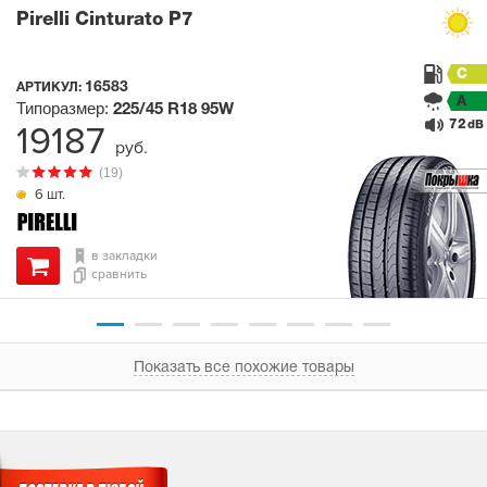
Pirelli Cinturato P7
C
16583
АРТИКУЛ:
A
Типоразмер:
225/45 R18
95W
72
19187
dB
руб.
(19)
6 шт.
в закладки
сравнить
Показать все похожие товары