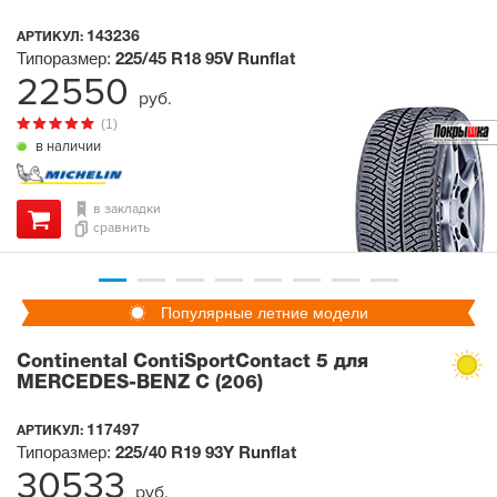
143236
АРТИКУЛ:
Типоразмер:
225/45 R18
95V
Runflat
22550
руб.
(1)
в наличии
в закладки
сравнить
Популярные летние модели
Continental ContiSportContact 5 для
MERCEDES-BENZ C (206)
117497
АРТИКУЛ:
Типоразмер:
225/40 R19
93Y
Runflat
30533
руб.