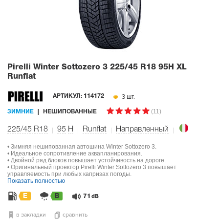
Pirelli Winter Sottozero 3
225/45 R18 95H XL
Runflat
3 шт.
АРТИКУЛ:
114172
(11)
ЗИМНИЕ
НЕШИПОВАННЫЕ
225/45 R18
95
H
Runflat
Направленный
• Зимняя нешипованная автошина Winter Sottozero 3.
• Идеальное сопротивление аквапланирования.
• Двойной ряд блоков повышает устойчивость на дороге.
• Оригинальный проектор Pirelli Winter Sottozero 3 повышает
управляемость при любых капризах погоды.
Показать полностью
E
B
71
dB
в закладки
сравнить