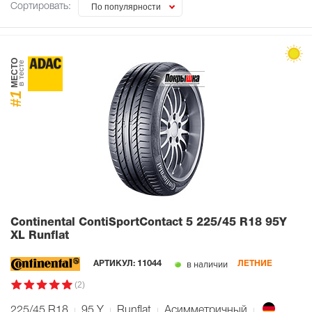
Сортировать:
По популярности
МЕСТО
в тесте
#1
Continental ContiSportContact 5
225/45 R18 95Y
XL Runflat
в наличии
АРТИКУЛ:
11044
ЛЕТНИЕ
(2)
225/45 R18
95
Y
Runflat
Асимметричный