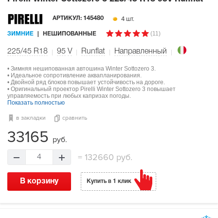
4 шт.
АРТИКУЛ:
145480
(11)
ЗИМНИЕ
НЕШИПОВАННЫЕ
225/45 R18
95
V
Runflat
Направленный
• Зимняя нешипованная автошина Winter Sottozero 3.
• Идеальное сопротивление аквапланирования.
• Двойной ряд блоков повышает устойчивость на дороге.
• Оригинальный проектор Pirelli Winter Sottozero 3 повышает
управляемость при любых капризах погоды.
Показать полностью
в закладки
сравнить
33165
руб.
=
132660 руб.
4
В корзину
Купить в 1 клик