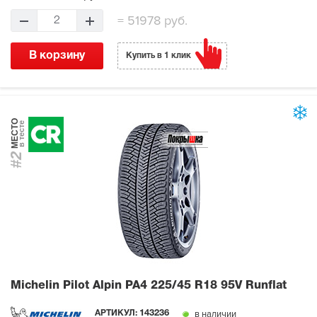
=
51978 руб.
2
В корзину
Купить в 1 клик
МЕСТО
в тесте
#2
Michelin Pilot Alpin PA4
225/45 R18 95V Runflat
в наличии
АРТИКУЛ:
143236