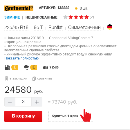
3 шт.
АРТИКУЛ:
132222
(2)
ЗИМНИЕ
НЕШИПОВАННЫЕ
225/45 R18
95
T
Runflat
Симметричный
• Новинка зимы 2018/19 — Continental VikingContact 7.
• Фрикционная резина.
• Экологичная резиновая смесь с диоксидом кремния обеспечивает
великолепные сцепные свойства.
• Уникальный рисунок эффективно отводит воду и снежную кашу.
Показать полностью
E
E
72
dB
в закладки
сравнить
24580
руб.
=
73740 руб.
3
В корзину
Купить в 1 клик