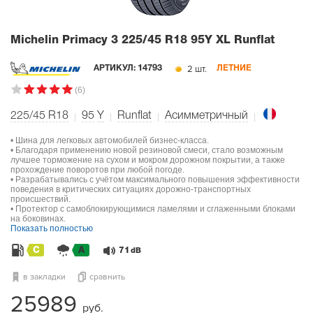
Michelin Primacy 3
225/45 R18 95Y XL Runflat
2 шт.
АРТИКУЛ:
14793
ЛЕТНИЕ
(6)
225/45 R18
95
Y
Runflat
Асимметричный
• Шина для легковых автомобилей бизнес-класса.
• Благодаря применению новой резиновой смеси, стало возможным
лучшее торможение на сухом и мокром дорожном покрытии, а также
прохождение поворотов при любой погоде.
• Разрабатывались с учётом максимального повышения эффективности
поведения в критических ситуациях дорожно-транспортных
происшествий.
• Протектор с самоблокирующимися ламелями и сглаженными блоками
на боковинах.
Показать полностью
C
A
71
dB
в закладки
сравнить
25989
руб.