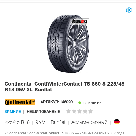
Continental ContiWinterContact TS 860 S
225/45
R18 95V XL Runflat
в наличии
АРТИКУЛ:
146020
ЗИМНИЕ
НЕШИПОВАННЫЕ
225/45 R18
95
V
Runflat
Асимметричный
• Continental ContiWinterContact TS 860S — новинка сезона 2017 года.