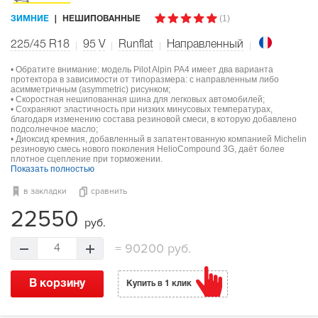
(1)
ЗИМНИЕ
НЕШИПОВАННЫЕ
225/45 R18
95
V
Runflat
Направленный
• Обратите внимание: модель Pilot Alpin PA4 имеет два варианта
протектора в зависимости от типоразмера: с направленным либо
асимметричным (asymmetric) рисунком;
• Скоростная нешипованная шина для легковых автомобилей;
• Сохраняют эластичность при низких минусовых температурах,
благодаря изменению состава резиновой смеси, в которую добавлено
подсолнечное масло;
• Диоксид кремния, добавленный в запатентованную компанией Michelin
резиновую смесь нового поколения HelioCompound 3G, даёт более
плотное сцепление при торможении.
Показать полностью
в закладки
сравнить
22550
руб.
=
90200 руб.
4
В корзину
Купить в 1 клик