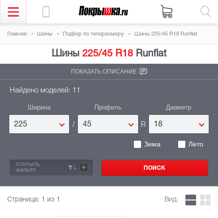
Главная
Шины
Подбор по типоразмеру
Шины 225/45 R18 Runflat
Шины
225/45 R18
Runflat
ПОКАЗАТЬ ОПИСАНИЕ
Найдено моделей: 11
Ширина
Профиль
Диаметр
/
R
225
45
18
Зима
Лето
ОТКРЫТЬ
+
1
ФИЛЬТР
Страница:
1
из 1
Вид: