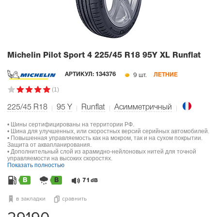
Michelin Pilot Sport 4
225/45 R18 95Y XL Runflat
9 шт.
АРТИКУЛ:
134376
ЛЕТНИЕ
(1)
225/45 R18
95
Y
Runflat
Асимметричный
• Шины сертифицированы на территории РФ.
• Шина для улучшенных, или скоростных версий серийных автомобилей.
• Повышенная управляемость как на мокром, так и на сухом покрытии.
Защита от аквапланирования.
• Дополнительный слой из арамидно-нейлоновых нитей для точной
управляемости на высоких скоростях.
Показать полностью
B
B
71
dB
в закладки
сравнить