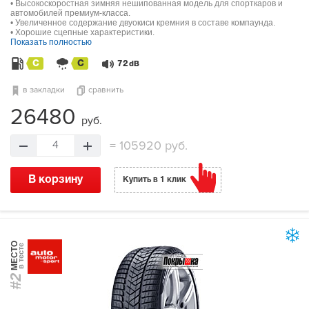
• Высокоскоростная зимняя нешипованная модель для спорткаров и
автомобилей премиум-класса.
• Увеличенное содержание двуокиси кремния в составе компаунда.
• Хорошие сцепные характеристики.
Показать полностью
C
C
72
dB
в закладки
сравнить
26480
руб.
=
105920 руб.
4
В корзину
Купить в 1 клик
МЕСТО
в тесте
#2