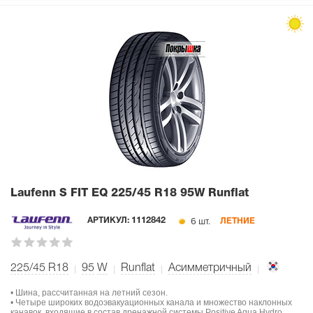
Laufenn S FIT EQ
225/45 R18 95W Runflat
6 шт.
АРТИКУЛ:
1112842
ЛЕТНИЕ
225/45 R18
95
W
Runflat
Асимметричный
• Шина, рассчитанная на летний сезон.
• Четыре широких водоэвакуационных канала и множество наклонных
канавок, входящие в состав дренажной системы Positive Aqua Hydro