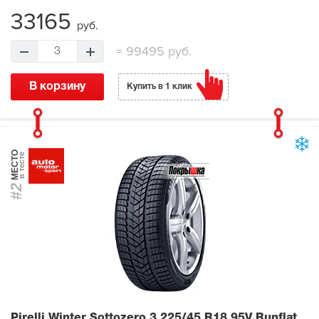
33165
руб.
=
99495 руб.
3
В корзину
Купить в 1 клик
МЕСТО
в тесте
#2
Pirelli Winter Sottozero 3
225/45 R18 95V Runflat