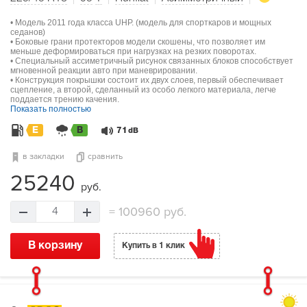
• Модель 2011 года класса UHP. (модель для спорткаров и мощных
седанов)
• Боковые грани протекторов модели скошены, что позволяет им
меньше деформироваться при нагрузках на резких поворотах.
• Специальный ассиметричный рисунок связанных блоков способствует
мгновенной реакции авто при маневрировании.
• Конструкция покрышки состоит их двух слоев, первый обеспечивает
сцепление, а второй, сделанный из особо легкого материала, легче
поддается трению качения.
Показать полностью
E
B
71
dB
в закладки
сравнить
25240
руб.
=
100960 руб.
4
В корзину
Купить в 1 клик