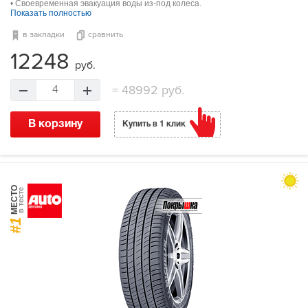
• Своевременная эвакуация воды из-под колеса.
Показать полностью
в закладки
сравнить
12248
руб.
=
48992 руб.
4
В корзину
Купить в 1 клик
МЕСТО
в тесте
#1