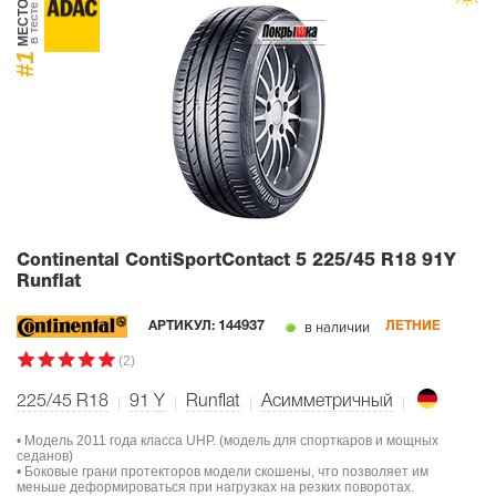
МЕСТО
в тесте
#1
Continental ContiSportContact 5
225/45 R18 91Y
Runflat
в наличии
АРТИКУЛ:
144937
ЛЕТНИЕ
(2)
225/45 R18
91
Y
Runflat
Асимметричный
• Модель 2011 года класса UHP. (модель для спорткаров и мощных
седанов)
• Боковые грани протекторов модели скошены, что позволяет им
меньше деформироваться при нагрузках на резких поворотах.