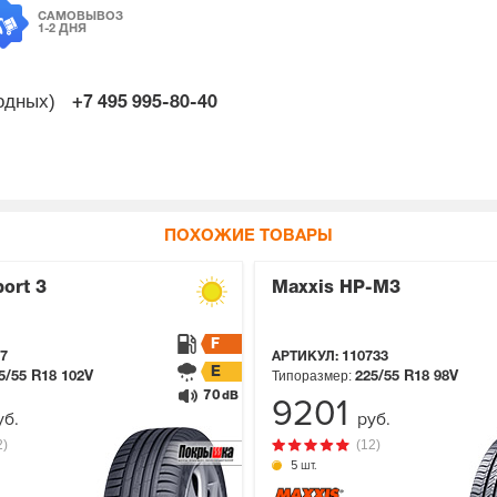
САМОВЫВОЗ
1-2 ДНЯ
ходных)
+7 495
995-80-40
ПОХОЖИЕ ТОВАРЫ
port 3
Maxxis HP-M3
F
7
АРТИКУЛ:
110733
E
Типоразмер:
5/55 R18
102V
225/55 R18
98V
70
dB
9201
уб.
руб.
2)
(12)
5 шт.