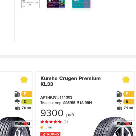
Kumho Crugen Premium
KL33
E
E
АРТИКУЛ:
111303
C
E
Типоразмер:
225/55 R18
98H
70
71
dB
dB
9300
руб.
(1)
5 шт.