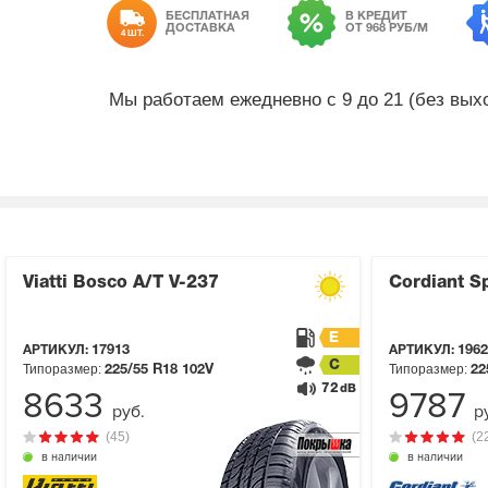
БЕСПЛАТНАЯ
В КРЕДИТ
ДОСТАВКА
ОТ 968 РУБ/М
4 ШТ.
Мы работаем ежедневно с 9 до 21 (без вы
Viatti Bosco A/T V-237
Cordiant S
E
АРТИКУЛ:
17913
АРТИКУЛ:
1962
C
Типоразмер:
Типоразмер:
225/55 R18
102V
22
72
dB
8633
9787
руб.
р
(45)
(2
в наличии
в наличии