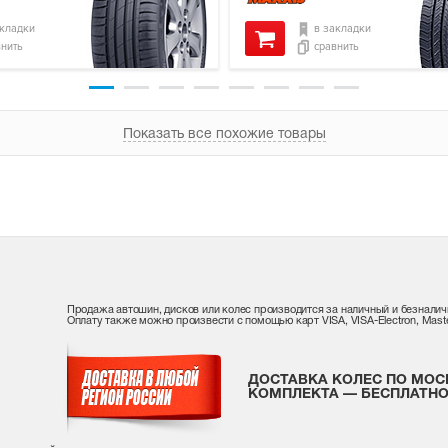
акладки
в закладки
внить
сравнить
Показать все похожие товары
Продажа автошин, дисков или колес производится за наличный и безналич
Оплату также можно произвести с помощью карт VISA, VISA-Electron, Maste
ДОСТАВКА КОЛЕС ПО МОС
КОМПЛЕКТА — БЕСПЛАТНО