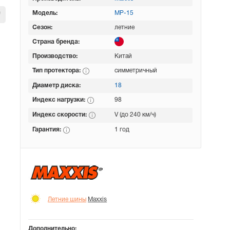
Модель:
MP-15
Сезон:
летние
Страна бренда:
Производство:
Китай
Тип протектора:
симметричный
Диаметр диска:
18
Индекс нагрузки:
98
Индекс скорости:
V (до 240 км/ч)
Гарантия:
1 год
Летние шины
Maxxis
Дополнительно: