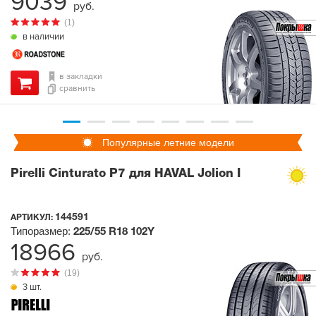
9039
руб.
(1)
в наличии
в закладки
сравнить
Популярные летние модели
Pirelli Cinturato P7 для HAVAL Jolion I
144591
АРТИКУЛ:
Типоразмер:
225/55 R18
102Y
18966
руб.
(19)
3 шт.