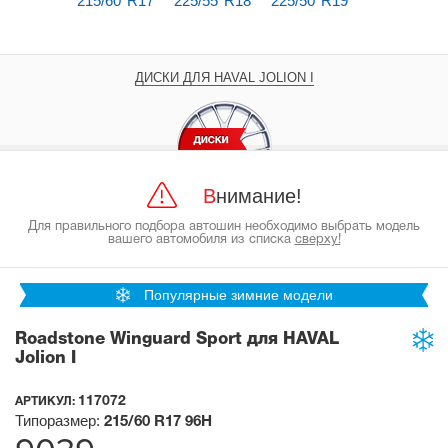
215/60 R17
225/55 R18
225/50 R19
ДИСКИ ДЛЯ HAVAL JOLION I
Внимание!
Для правильного подбора автошин необходимо выбрать модель
вашего автомобиля из списка
сверху!
Популярные зимние модели
Roadstone Winguard Sport для HAVAL
Jolion I
117072
АРТИКУЛ:
Типоразмер:
215/60 R17
96H