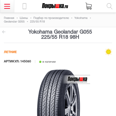
Главная
Шины
Подбор по производителю
Yokohama
Geolandar G055
225/55 R18
Yokohama Geolandar G055
225/55 R18 98H
ЛЕТНИЕ
АРТИКУЛ: 145080
в наличии