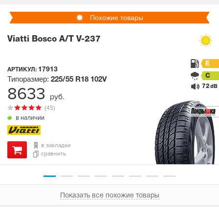
Похожие товары
Viatti Bosco A/T V-237
E
17913
АРТИКУЛ:
C
Типоразмер:
225/55 R18
102V
72
8633
dB
руб.
(45)
в наличии
в закладки
сравнить
Показать все похожие товары