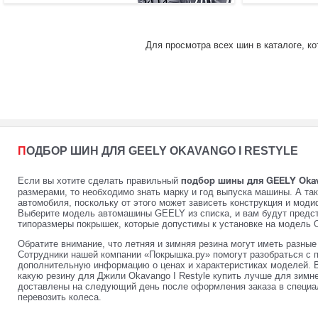
Для просмотра всех шин в каталоге, к
ПОДБОР ШИН ДЛЯ GEELY OKAVANGO I RESTYLE
Если вы хотите сделать правильный
подбор шины для GEELY Okavan
размерами, то необходимо знать марку и год выпуска машины. А та
автомобиля, поскольку от этого может зависеть конструкция и мод
Выберите модель автомашины GEELY из списка, и вам будут предст
типоразмеры покрышек, которые допустимы к установке на модель Oka
Обратите внимание, что летняя и зимняя резина могут иметь разны
Сотрудники нашей компании «Покрышка.ру» помогут разобраться с 
дополнительную информацию о ценах и характеристиках моделей. 
какую резину для Джили Okavango I Restyle купить лучше для зимне
доставлены на следующий день после оформления заказа в специал
перевозить колеса.