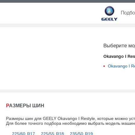
Подбор
Выберите мо
Okavango I Rest
Okavango I Re
РАЗМЕРЫ ШИН
Размеры шин для GEELY Okavango I Restyle, которые можно ус
Для более точного подбора необходимо выбрать модель маши
225/60 R17
225/55 R18
235/50 R19