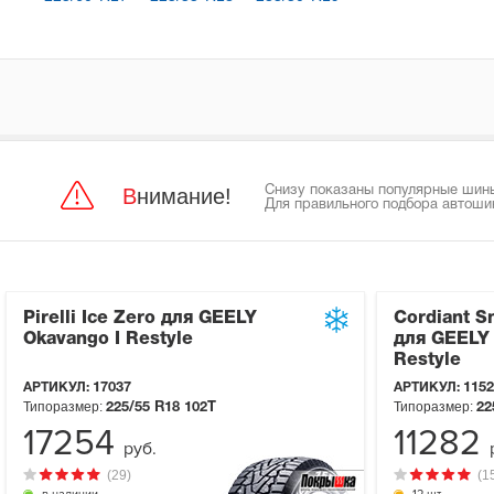
Внимание!
Снизу показаны популярные шины 
Для правильного подбора автоши
Pirelli Ice Zero для GEELY
Cordiant S
Okavango I Restyle
для GEELY 
Restyle
АРТИКУЛ:
17037
АРТИКУЛ:
1152
Типоразмер:
Типоразмер:
225/55 R18
102T
22
17254
11282
руб.
(29)
(1