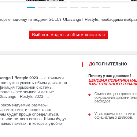
оторые подойдут к модели GEELY Okavango I Restyle, необходимо выбрат
Выбрать модель и объем двигателя
ДОПОЛНИТЕЛЬНО
Почему у нас дешевле?
с точными
go I Restyle 2023-...
ЦЕНОВАЯ ПОЛИТИКА НА
к же нужно указать объем двигателя
КАЧЕСТВЕННОГО ТОВАРА
ификация тормозной системы.
авлены все зимние и летние
Снижение цены достигает
vango I Restyle 2023-....
сокращения дополнитель
расходов.
е рекомендуемые размеры.
параметрами, и предоставят
Вам будет проще определиться,
У нас прямые поставки от
официальных дилеров.
го или летнего сезона. Шины будут
ьных пакетах, в которых удобно