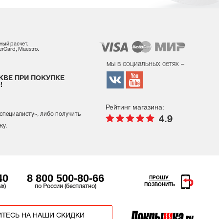
ный расчет.
rCard, Maestro.
мы в социальных сетях –
КВЕ ПРИ ПОКУПКЕ
!
Рейтинг магазина:
 специалисту
», либо получить
4.9
жу.
40
8 800 500-80-66
ПРОШУ
ПОЗВОНИТЬ
ых)
по России (бесплатно)
ТЕСЬ НА НАШИ СКИДКИ