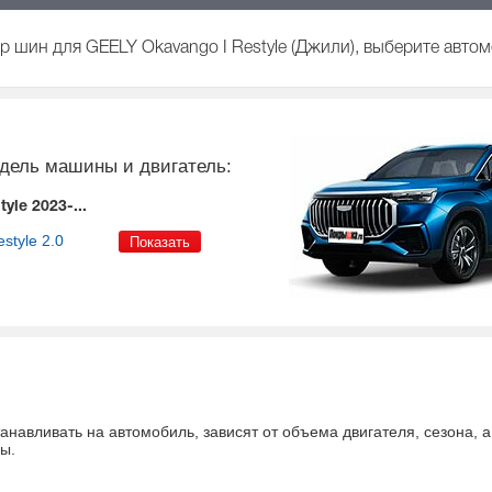
 шин для GEELY Okavango I Restyle (Джили), выберите автом
дель машины и двигатель:
yle 2023-...
style
2.0
танавливать на автомобиль
, зависят от объема двигателя, сезона, 
ны
.