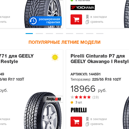
в наличии
акладки
в закладки
внить
сравнить
ПОПУЛЯРНЫЕ ЛЕТНИЕ МОДЕЛИ
771 для GEELY
Pirelli Cinturato P7 для
 Restyle
GEELY Okavango I Resty
49
АРТИКУЛ:
144591
Типоразмер:
5/60 R17
103T
225/55 R18
102Y
18966
руб.
руб.
(19)
3 шт.
акладки
в закладки
внить
сравнить