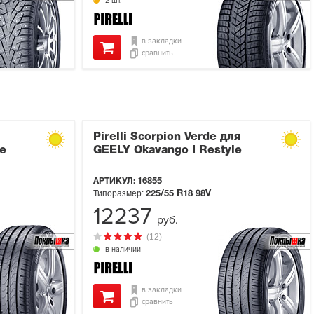
2 шт.
в закладки
сравнить
Pirelli Scorpion Verde для
le
GEELY Okavango I Restyle
АРТИКУЛ:
16855
Типоразмер:
225/55 R18
98V
12237
руб.
(12)
в наличии
в закладки
сравнить