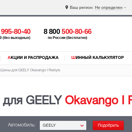
Ваш регион:
Не определен
5
995-80-40
8 800
500-80-66
:00 (без выходных)
по России (бесплатно)
АКЦИИ И РАСПРОДАЖА
ШИННЫЙ КАЛЬКУЛЯТОР
Шины для GEELY
Okavango I Restyle
 для GEELY
Okavango I 
Автомобиль:
GEELY