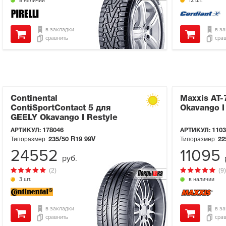
в наличии
12 шт.
в закладки
в з
сравнить
сра
Continental
Maxxis AT-
ContiSportContact 5 для
Okavango I
GEELY Okavango I Restyle
АРТИКУЛ:
178046
АРТИКУЛ:
1103
Типоразмер:
Типоразмер:
235/50 R19
99V
22
24552
11095
руб.
(2)
(9)
3 шт.
в наличии
в закладки
в з
сравнить
сра