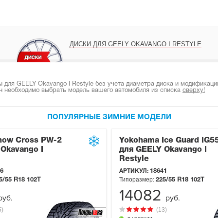
ДИСКИ ДЛЯ GEELY OKAVANGO I RESTYLE
для GEELY Okavango I Restyle без учета диаметра диска и модификации
н необходимо выбрать модель вашего автомобиля из списка
сверху!
ПОПУЛЯРНЫЕ ЗИМНИЕ МОДЕЛИ
now Cross PW-2
Yokohama Ice Guard IG5
Okavango I
для GEELY Okavango I
Restyle
6
АРТИКУЛ:
18641
Типоразмер:
5/55 R18
102T
225/55 R18
102T
14082
руб.
руб.
5)
(13)