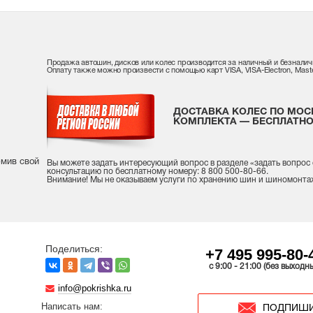
Продажа автошин, дисков или колес производится за наличный и безналич
Оплату также можно произвести с помощью карт VISA, VISA-Electron, Maste
ДОСТАВКА КОЛЕС ПО МОС
КОМПЛЕКТА — БЕСПЛАТНО
рмив свой
Вы можете задать интересующий вопрос
в разделе «
задать вопрос
консультацию
по бесплатному номеру: 8 800 500-80-66.
Внимание! Мы не оказываем услуги по хранению шин и шиномонта
Поделиться:
+7 495 995-80-
c 9:00 - 21:00 (без выходн
info@pokrishka.ru
Написать нам:
ПОДПИШИ