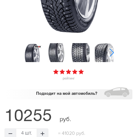
рейтинг
Подходит
на мой автомобиль?
10255
руб.
=
41020 руб.
4 шт.