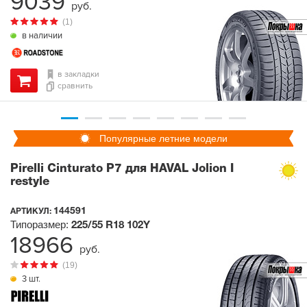
9039
руб.
(1)
в наличии
в закладки
сравнить
Популярные летние модели
Pirelli Cinturato P7 для HAVAL Jolion I
restyle
144591
АРТИКУЛ:
Типоразмер:
225/55 R18
102Y
18966
руб.
(19)
3 шт.