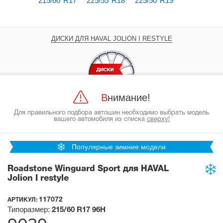
215/60 R17
225/55 R18
225/50 R19
ДИСКИ ДЛЯ HAVAL JOLION I RESTYLE
Внимание!
Для правильного подбора автошин необходимо выбрать модель
вашего автомобиля из списка
сверху!
Популярные зимние модели
Roadstone Winguard Sport для HAVAL
Jolion I restyle
117072
АРТИКУЛ:
Типоразмер:
215/60 R17
96H