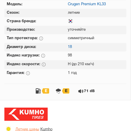
Модель:
Crugen Premium KL33
Сезон:
летние
Страна бренда:
Производство:
уточняйте
Тип протектора:
симметричный
Диаметр диска:
18
Индекс нагрузки:
98
Индекс скорости:
H (до 210 км/ч)
Гарантия:
1 год
E
E
71 dB
Летние шины
Kumho