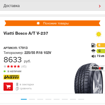
Доставка
Похожие товары
Viatti Bosco A/T V-237
E
17913
АРТИКУЛ:
C
Типоразмер:
225/55 R18
102V
72
8633
dB
руб.
(45)
в наличии
в закладки
сравнить