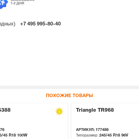
1-2 ДНЯ
ходных)
+7 495
995-80-40
ПОХОЖИЕ ТОВАРЫ
S388
Triangle TR968
76
АРТИКУЛ:
177486
Типоразмер:
5/45 R18
100W
245/45 R18
96V