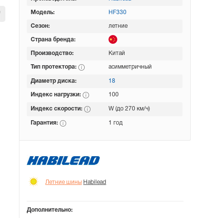
Модель:
HF330
Сезон:
летние
Страна бренда:
Производство:
Китай
Тип протектора:
асимметричный
Диаметр диска:
18
Индекс нагрузки:
100
Индекс скорости:
W (до 270 км/ч)
Гарантия:
1 год
Летние шины
Habilead
Дополнительно: