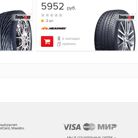
5952
руб.
2 шт.
в закладки
сравнить
ный расчет.
rCard, Maestro.
мы в социальных сетях –