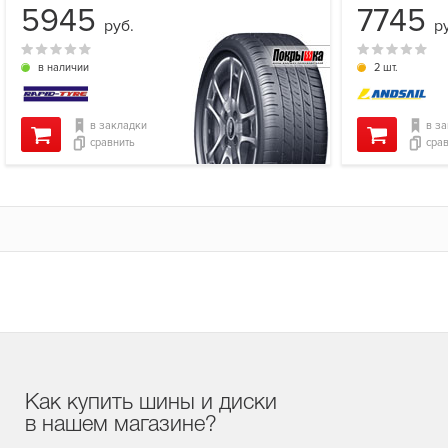
5945
7745
руб.
р
в наличии
2 шт.
в закладки
в з
сравнить
сра
Как купить шины и диски
в нашем магазине?