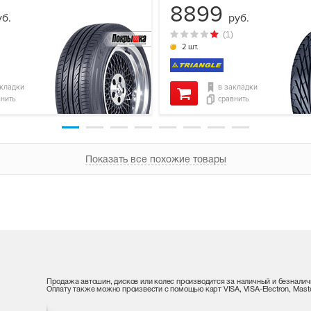
8899
уб.
руб.
(1)
2 шт.
акладки
в закладки
внить
сравнить
Показать все похожие товары
Продажа автошин, дисков или колес производится за наличный и безналич
Оплату также можно произвести с помощью карт VISA, VISA-Electron, Maste