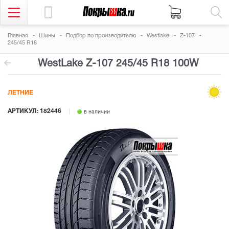
Главная
Шины
Подбор по производителю
Westlake
Z-107
245/45 R18
WestLake Z-107
245/45 R18 100W
ЛЕТНИЕ
АРТИКУЛ: 182446
в наличии