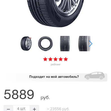
рейтинг
Подходит
на мой автомобиль?
5889
руб.
=
23556 руб.
4 шт.