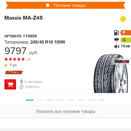
Похожие товары
Maxxis MA-Z4S
F
110656
АРТИКУЛ:
C
Типоразмер:
245/45 R18
100W
72
9797
dB
руб.
(6)
7 шт.
в закладки
сравнить
Показать все похожие товары