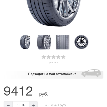
рейтинг
Подходит
на мой автомобиль?
9412
руб.
=
37648 руб.
4 шт.