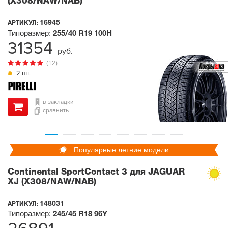
(X308/NAW/NAB)
16945
АРТИКУЛ:
Типоразмер:
255/40 R19
100H
31354
руб.
(12)
2 шт.
в закладки
сравнить
Популярные летние модели
Continental SportContact 3 для JAGUAR
XJ (X308/NAW/NAB)
148031
АРТИКУЛ:
Типоразмер:
245/45 R18
96Y