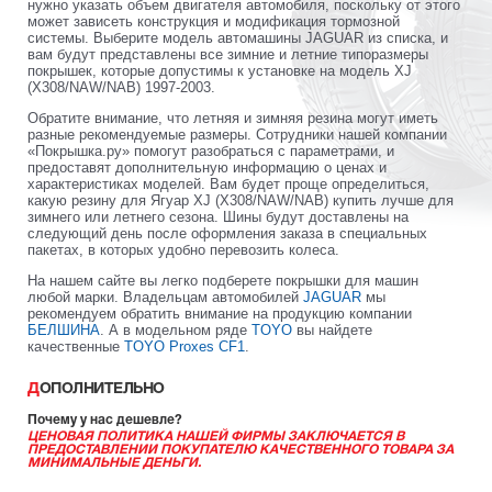
нужно указать объем двигателя автомобиля, поскольку от этого
может зависеть конструкция и модификация тормозной
системы. Выберите модель автомашины JAGUAR из списка, и
вам будут представлены все зимние и летние типоразмеры
покрышек, которые допустимы к установке на модель XJ
(X308/NAW/NAB) 1997-2003.
Обратите внимание, что летняя и зимняя резина могут иметь
разные рекомендуемые размеры. Сотрудники нашей компании
«Покрышка.ру» помогут разобраться с параметрами, и
предоставят дополнительную информацию о ценах и
характеристиках моделей. Вам будет проще определиться,
какую резину для Ягуар XJ (X308/NAW/NAB) купить лучше для
зимнего или летнего сезона. Шины будут доставлены на
следующий день после оформления заказа в специальных
пакетах, в которых удобно перевозить колеса.
На нашем сайте вы легко подберете покрышки для машин
любой марки. Владельцам автомобилей
JAGUAR
мы
рекомендуем обратить внимание на продукцию компании
БЕЛШИНА
. А в модельном ряде
TOYO
вы найдете
качественные
TOYO Proxes CF1
.
ДОПОЛНИТЕЛЬНО
Почему у нас дешевле?
ЦЕНОВАЯ ПОЛИТИКА НАШЕЙ ФИРМЫ ЗАКЛЮЧАЕТСЯ В
ПРЕДОСТАВЛЕНИИ ПОКУПАТЕЛЮ КАЧЕСТВЕННОГО ТОВАРА ЗА
МИНИМАЛЬНЫЕ ДЕНЬГИ.