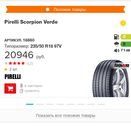
Похожие товары
Pirelli Scorpion Verde
C
16860
АРТИКУЛ:
B
Типоразмер:
235/50 R18
97V
71
20946
dB
руб.
(12)
2 шт.
в закладки
сравнить
Показать все похожие товары