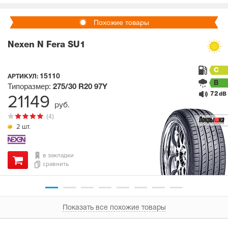
Похожие товары
Nexen N Fera SU1
C
15110
АРТИКУЛ:
B
Типоразмер:
275/30 R20
97Y
72
21149
dB
руб.
(4)
2 шт.
в закладки
сравнить
Показать все похожие товары