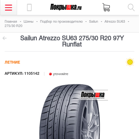
Главная
Шины
Подбор по производителю
Sailun
Atrezzo SU63
275/30 R20
Sailun Atrezzo SU63
275/30 R20 97Y
Runflat
ЛЕТНИЕ
АРТИКУЛ: 1105142
уточняйте