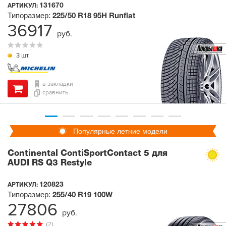
131670
АРТИКУЛ:
Типоразмер:
225/50 R18
95H
Runflat
36917
руб.
3 шт.
в закладки
сравнить
Популярные летние модели
Continental ContiSportContact 5 для
AUDI RS Q3 Restyle
120823
АРТИКУЛ:
Типоразмер:
255/40 R19
100W
27806
руб.
(2)