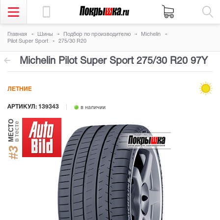
Главная
Шины
Подбор по производителю
Michelin
Pilot Super Sport
275/30 R20
Michelin Pilot Super Sport
275/30 R20 97Y
ЛЕТНИЕ
АРТИКУЛ: 139343
в наличии
МЕСТО
в тесте
#3