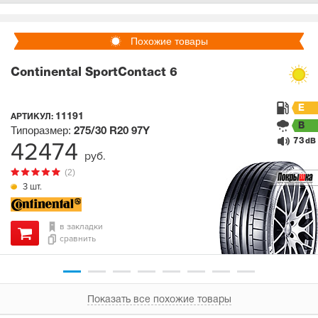
Похожие товары
Continental SportContact 6
E
11191
АРТИКУЛ:
B
Типоразмер:
275/30 R20
97Y
73
42474
dB
руб.
(2)
3 шт.
в закладки
сравнить
Показать все похожие товары