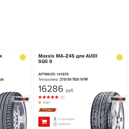
я
Maxxis MA-Z4S для AUDI
SQ5 II
АРТИКУЛ:
141875
Типоразмер:
lat
275/30 R20
97W
16286
руб.
(6)
2 шт.
в закладки
сравнить