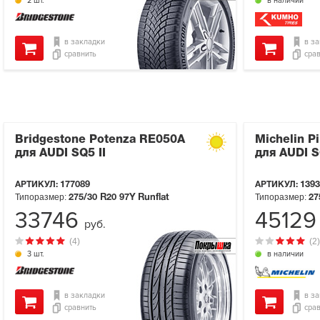
2 шт.
в наличии
в закладки
в з
сравнить
сра
Bridgestone Potenza RE050A
Michelin Pi
для AUDI SQ5 II
для AUDI S
АРТИКУЛ:
177089
АРТИКУЛ:
1393
Типоразмер:
Типоразмер:
275/30 R20
97Y
Runflat
27
33746
4512
руб.
(4)
(2)
3 шт.
в наличии
в закладки
в з
сравнить
сра