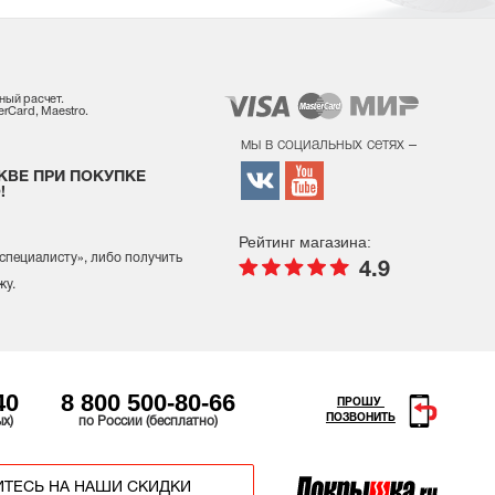
ный расчет.
rCard, Maestro.
мы в социальных сетях –
КВЕ ПРИ ПОКУПКЕ
!
Рейтинг магазина:
 специалисту
», либо получить
4.9
жу.
40
8 800 500-80-66
ПРОШУ
ПОЗВОНИТЬ
ых)
по России (бесплатно)
ТЕСЬ НА НАШИ СКИДКИ