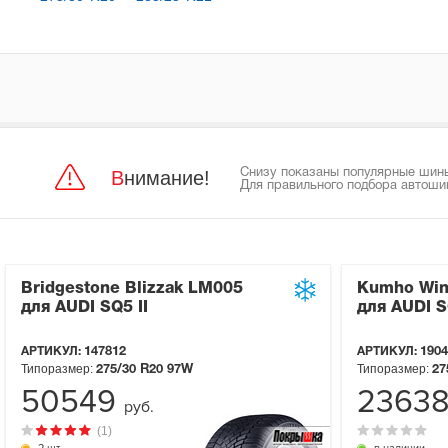
Внимание!
Снизу показаны популярные шины 
Для правильного подбора автоши
Bridgestone Blizzak LM005
Kumho Win
для AUDI SQ5 II
для AUDI S
АРТИКУЛ:
147812
АРТИКУЛ:
1904
Типоразмер:
Типоразмер:
275/30 R20
97W
27
50549
2363
руб.
(1)