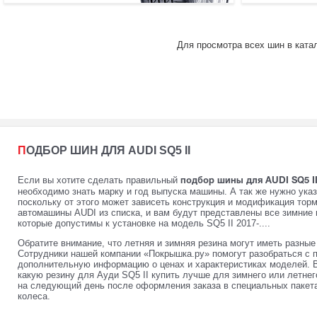
Для просмотра всех шин в катал
ПОДБОР ШИН ДЛЯ AUDI SQ5 II
Если вы хотите сделать правильный
подбор шины для AUDI SQ5 II 
необходимо знать марку и год выпуска машины. А так же нужно ука
поскольку от этого может зависеть конструкция и модификация тор
автомашины AUDI из списка, и вам будут представлены все зимние 
которые допустимы к установке на модель SQ5 II 2017-....
Обратите внимание, что летняя и зимняя резина могут иметь разны
Сотрудники нашей компании «Покрышка.ру» помогут разобраться с 
дополнительную информацию о ценах и характеристиках моделей. 
какую резину для Ауди SQ5 II купить лучше для зимнего или летне
на следующий день после оформления заказа в специальных пакета
колеса.