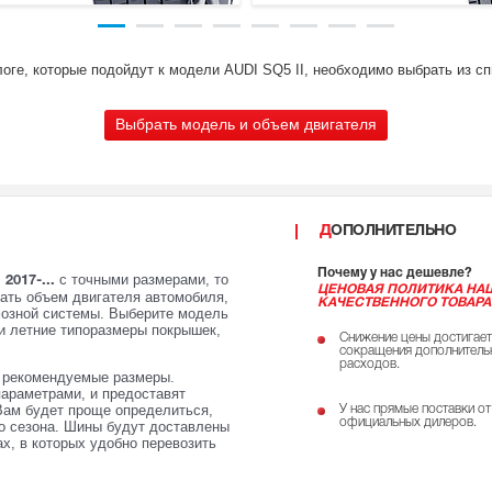
оге, которые подойдут к модели AUDI SQ5 II, необходимо выбрать из с
Выбрать модель и объем двигателя
ДОПОЛНИТЕЛЬНО
Почему у нас дешевле?
с точными размерами, то
2017-...
ЦЕНОВАЯ ПОЛИТИКА НА
зать объем двигателя автомобиля,
КАЧЕСТВЕННОГО ТОВАРА
мозной системы. Выберите модель
и летние типоразмеры покрышек,
Снижение цены достигает
сокращения дополнитель
расходов.
е рекомендуемые размеры.
параметрами, и предоставят
Вам будет проще определиться,
У нас прямые поставки от
официальных дилеров.
го сезона. Шины будут доставлены
х, в которых удобно перевозить