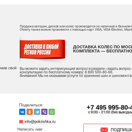
Продажа автошин, дисков или колес производится за наличный и безналич
Оплату также можно произвести с помощью карт VISA, VISA-Electron, Maste
ДОСТАВКА КОЛЕС ПО МОС
КОМПЛЕКТА — БЕСПЛАТНО
рмив свой
Вы можете задать интересующий вопрос
в разделе «
задать вопрос
консультацию
по бесплатному номеру: 8 800 500-80-66.
Внимание! Мы не оказываем услуги по хранению шин и шиномонта
Поделиться:
+7 495 995-80-
c 9:00 - 21:00 (без выходн
info@pokrishka.ru
Написать нам:
ПОДПИШИ