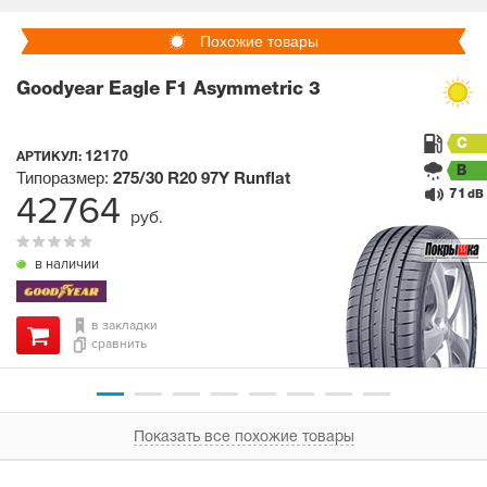
Похожие товары
Goodyear Eagle F1 Asymmetric 3
C
12170
АРТИКУЛ:
B
Типоразмер:
275/30 R20
97Y
Runflat
71
42764
dB
руб.
в наличии
в закладки
сравнить
Показать все похожие товары