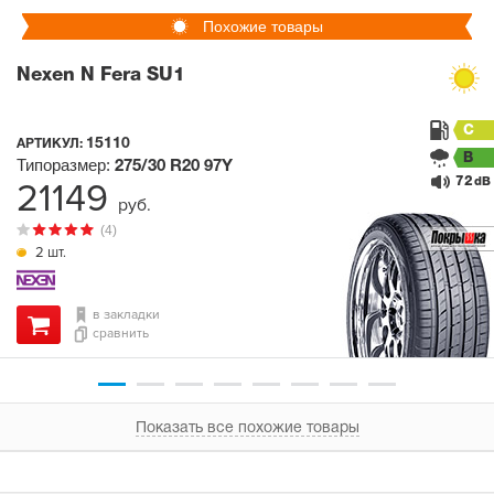
Похожие товары
Nexen N Fera SU1
C
15110
АРТИКУЛ:
B
Типоразмер:
275/30 R20
97Y
72
21149
dB
руб.
(4)
2 шт.
в закладки
сравнить
Показать все похожие товары