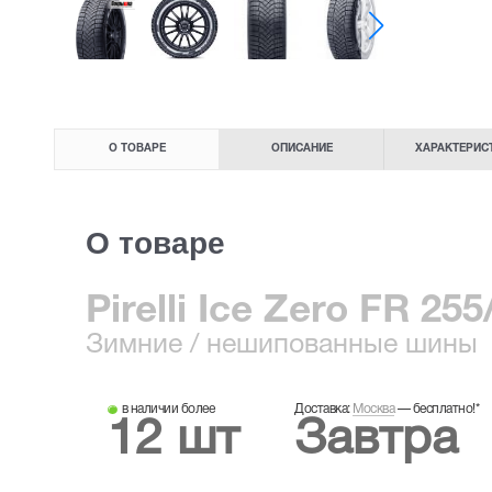
О ТОВАРЕ
ОПИСАНИЕ
ХАРАКТЕРИС
О товаре
Pirelli Ice Zero FR 25
Зимние
/ нешипованные шины
в наличии более
Доставка:
Москва
—
бесплатно!
*
12 шт
Завтра