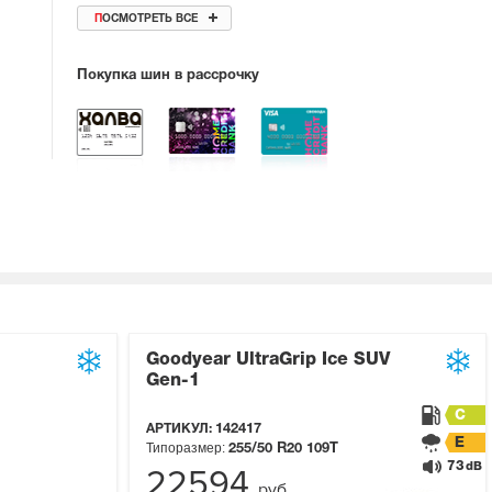
ПОСМОТРЕТЬ ВСЕ
Покупка шин в рассрочку
Goodyear UltraGrip Ice SUV
Gen-1
C
АРТИКУЛ:
142417
E
Типоразмер:
255/50 R20
109T
73
dB
22594
руб.