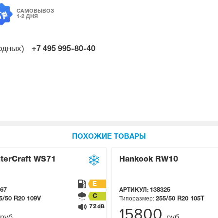
САМОВЫВОЗ
1-2 ДНЯ
ходных)
+7 495
995-80-40
ПОХОЖИЕ ТОВАРЫ
terCraft WS71
Hankook RW10
E
67
АРТИКУЛ:
138325
C
Типоразмер:
5/50 R20
109V
255/50 R20
105T
72
dB
15800
руб.
руб.