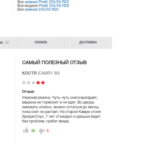
Все
зимние Pirelli 255/50 R20
Все модели
Pirelli 255/50 R20
Все
зимние 255/50 R20
36
ОПЛАТА
ДОСТАВКА
ВА
САМЫЙ ПОЛЕЗНЫЙ ОТЗЫВ
КОСТЯ
(CAMRY 80)
Отзыв:
Ужасная резина. Чуть-чуть снега выпадает,
машина не тормозит и не едет. Во дворы
заезжать опасно, можно остаться до весны,
пока снег не растает. На старой Камри стоял
бриджстоун, 7 лет отъездил и дальше ездит
без проблем, гребет везде.
36
6