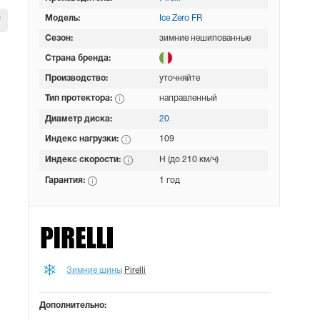
Модель:
Ice Zero FR
Сезон:
зимние нешипованные
Страна бренда:
Производство:
уточняйте
Тип протектора:
направленный
Диаметр диска:
20
Индекс нагрузки:
109
Индекс скорости:
H (до 210 км/ч)
Гарантия:
1 год
Зимние шины
Pirelli
Дополнительно: