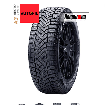
МЕСТО
в тесте
#3