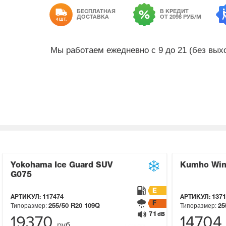
БЕСПЛАТНАЯ
В КРЕДИТ
ДОСТАВКА
ОТ 2098 РУБ/М
4 ШТ.
Мы работаем ежедневно с 9 до 21 (без вы
Yokohama Ice Guard SUV
Kumho Win
G075
E
АРТИКУЛ:
117474
АРТИКУЛ:
1371
F
Типоразмер:
Типоразмер:
255/50 R20
109Q
25
71
dB
19370
14704
руб.