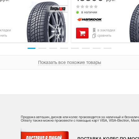
в наличии
акладки
в закладки
внить
сравнить
Показать все похожие товары
Продажа автошин, дисков или колес производится за наличный и безналич
Оплату также можно произвести с помощью карт VISA, VISA-Electron, Maste