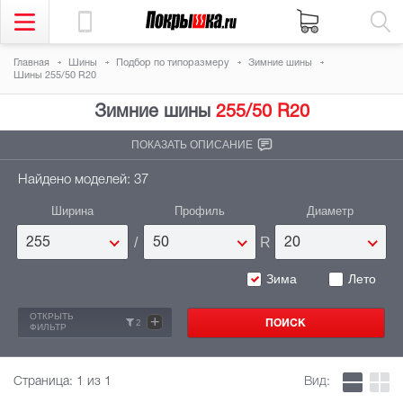
Главная
Шины
Подбор по типоразмеру
Зимние шины
Шины 255/50 R20
Зимние шины
255/50 R20
ПОКАЗАТЬ ОПИСАНИЕ
Найдено моделей: 37
Ширина
Профиль
Диаметр
/
R
255
50
20
Зима
Лето
ОТКРЫТЬ
+
2
ФИЛЬТР
Страница:
1
из 1
Вид: