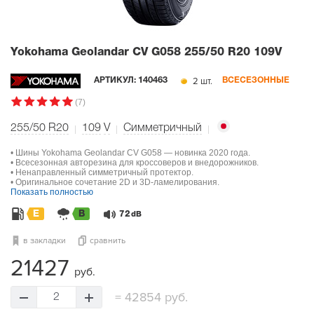
Yokohama Geolandar CV G058
255/50 R20 109V
2 шт.
АРТИКУЛ:
140463
ВСЕСЕЗОННЫЕ
(7)
255/50 R20
109
V
Симметричный
• Шины Yokohama Geolandar CV G058 — новинка 2020 года.
• Всесезонная авторезина для кроссоверов и внедорожников.
• Ненаправленный симметричный протектор.
• Оригинальное сочетание 2D и 3D-ламелирования.
Показать полностью
E
B
72
dB
в закладки
сравнить
21427
руб.
=
42854 руб.
2