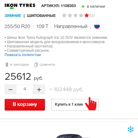
в наличии
АРТИКУЛ:
1108353
(1)
ЗИМНИЕ
ШИПОВАННЫЕ
255/50 R20
109
T
Направленный
• Шины Ikon Tyres Autograph Ice 10 SUV являются зимними.
• Шипованная модель для внедорожников и кроссоверов.
• Направленный протектор.
• Симметричный рисунок.
Показать полностью
в закладки
сравнить
25612
руб.
=
102448 руб.
4
В корзину
Купить в 1 клик