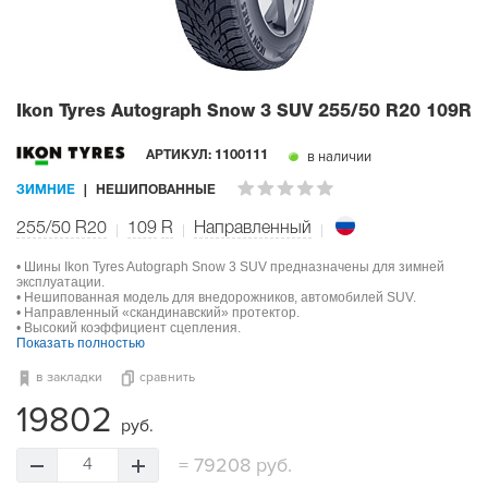
Ikon Tyres Autograph Snow 3 SUV
255/50 R20 109R
в наличии
АРТИКУЛ:
1100111
ЗИМНИЕ
НЕШИПОВАННЫЕ
255/50 R20
109
R
Направленный
• Шины Ikon Tyres Autograph Snow 3 SUV предназначены для зимней
эксплуатации.
• Нешипованная модель для внедорожников, автомобилей SUV.
• Направленный «скандинавский» протектор.
• Высокий коэффициент сцепления.
Показать полностью
в закладки
сравнить
19802
руб.
=
79208 руб.
4