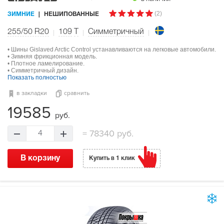
(2)
ЗИМНИЕ
НЕШИПОВАННЫЕ
255/50 R20
109
T
Симметричный
• Шины Gislaved Arctic Control устанавливаются на легковые автомобили.
• Зимняя фрикционная модель.
• Плотное ламелирование.
• Симметричный дизайн.
Показать полностью
в закладки
сравнить
19585
руб.
=
78340 руб.
4
В корзину
Купить в 1 клик