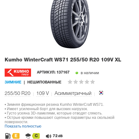
Kumho WinterCraft WS71
255/50 R20 109V XL
в наличии
АРТИКУЛ:
137167
ЗИМНИЕ
НЕШИПОВАННЫЕ
255/50 R20
109
V
Асимметричный
• Зимняя фрикционная резина Kumho WinterCraft WS71.
• Имеет усиленный борт для высоких нагрузок.
• Густо усеяна 3D-ламелями, которые отводят слякоть.
• Острые кромки повышают сцепные параметры на скользкой
поверхности.
Показать полностью
E
C
72
dB