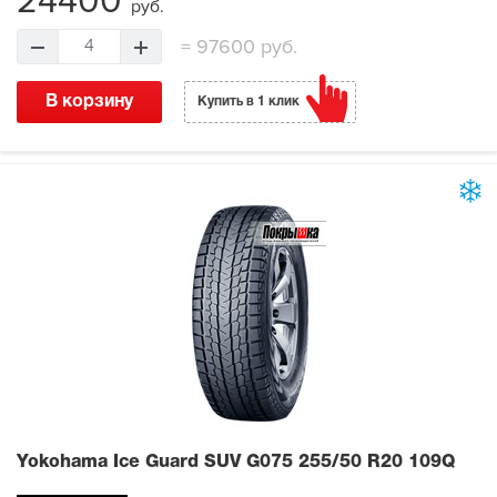
24400
руб.
=
97600 руб.
4
В корзину
Купить в 1 клик
Yokohama Ice Guard SUV G075
255/50 R20 109Q