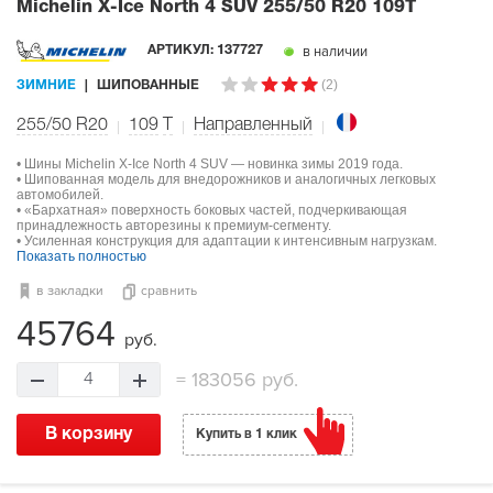
Michelin X-Ice North 4 SUV
255/50 R20 109T
в наличии
АРТИКУЛ:
137727
(2)
ЗИМНИЕ
ШИПОВАННЫЕ
255/50 R20
109
T
Направленный
• Шины Michelin X-Ice North 4 SUV — новинка зимы 2019 года.
• Шипованная модель для внедорожников и аналогичных легковых
автомобилей.
• «Бархатная» поверхность боковых частей, подчеркивающая
принадлежность авторезины к премиум-сегменту.
• Усиленная конструкция для адаптации к интенсивным нагрузкам.
Показать полностью
в закладки
сравнить
45764
руб.
=
183056 руб.
4
В корзину
Купить в 1 клик