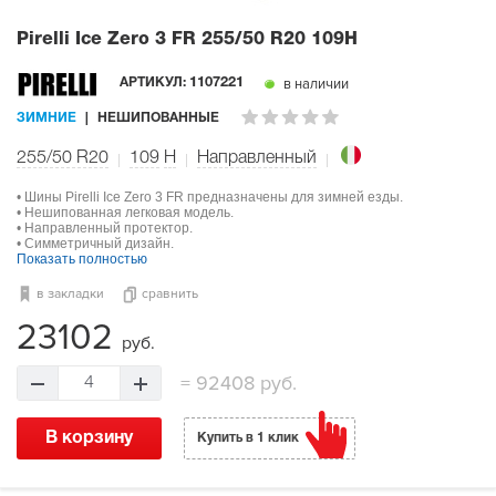
Pirelli Ice Zero 3 FR
255/50 R20 109H
в наличии
АРТИКУЛ:
1107221
ЗИМНИЕ
НЕШИПОВАННЫЕ
255/50 R20
109
H
Направленный
• Шины Pirelli Ice Zero 3 FR предназначены для зимней езды.
• Нешипованная легковая модель.
• Направленный протектор.
• Симметричный дизайн.
Показать полностью
в закладки
сравнить
23102
руб.
=
92408 руб.
4
В корзину
Купить в 1 клик