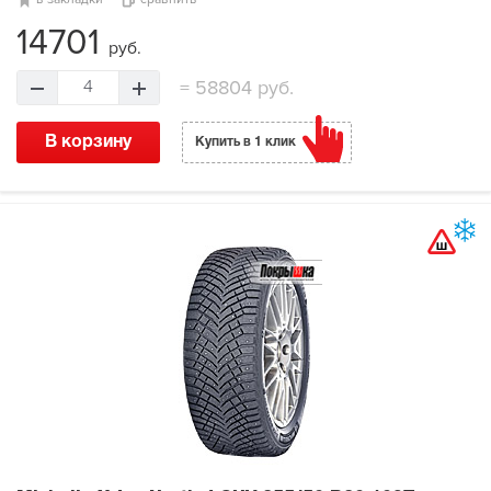
14701
руб.
=
58804 руб.
4
В корзину
Купить в 1 клик