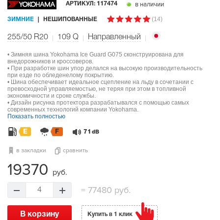
в наличии
АРТИКУЛ:
117474
(14)
ЗИМНИЕ
НЕШИПОВАННЫЕ
255/50 R20
109
Q
Направленный
• Зимняя шина Yokohama Ice Guard G075 сконструирована для
внедорожников и кроссоверов.
• При разработке шин упор делался на высокую производительность
при езде по обледенелому покрытию.
• Шина обеспечивает идеальное сцепление на льду в сочетании с
превосходной управляемостью, не теряя при этом в топливной
экономичности и сроке службы.
• Дизайн рисунка протектора разрабатывался с помощью самых
современных технологий компании Yokohama.
Показать полностью
E
F
71
dB
в закладки
сравнить
19370
руб.
=
77480 руб.
4
В корзину
Купить в 1 клик