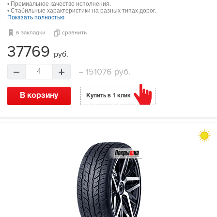
• Премиальное качество исполнения.
• Стабильные характеристики на разных типах дорог.
Показать полностью
в закладки
сравнить
37769
руб.
=
151076 руб.
4
В корзину
Купить в 1 клик