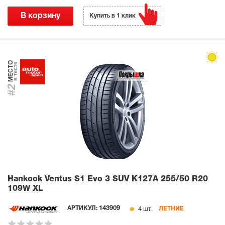
В корзину
Купить в 1 клик
МЕСТО
в тесте
#2
Hankook Ventus S1 Evo 3 SUV K127A
255/50 R20
109W XL
4 шт.
АРТИКУЛ:
143909
ЛЕТНИЕ