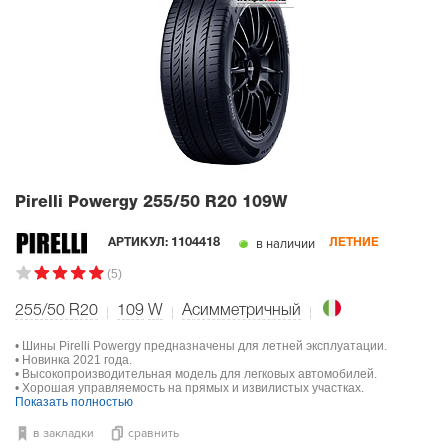
Pirelli Powergy
255/50 R20 109W
в наличии
АРТИКУЛ:
1104418
ЛЕТНИЕ
(5)
255/50 R20
109
W
Асимметричный
• Шины Pirelli Powergy предназначены для летней эксплуатации.
• Новинка 2021 года.
• Высокопроизводительная модель для легковых автомобилей.
• Хорошая управляемость на прямых и извилистых участках.
Показать полностью
в закладки
сравнить