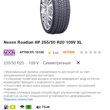
Nexen Roadian HP
255/50 R20 109V XL
3 шт.
АРТИКУЛ:
15158
ЛЕТНИЕ
255/50 R20
109
V
Симметричный
• Максимальный уровень управляемости достигается за счет
направленного рисунка протектора.
• V-образная геометрия канавок отлично ликвидирует воду из пятна,
взаимодействующего с поверхность дороги.
• Отсутствие четкого шага шашек позволяет снизить гул рабочей
покрышки.
• Размер плечевых шашек способствует улучшенному сцеплению на
поворотах за счет повышенной устойчивости к деформациям.
Показать полностью
C
B
75
dB