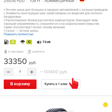
255/50 R20
109
H
Асимметричный
• Летняя шина для больших и средних автомобилей с полным приводом.
• Элементы конструкции шин заимствованы из моделей для полного
бездорожья.
• Расположение блоков рассчитано компьютером, благодаря чему
хорошая управляемость сохраняется и на асфальтовом покрытии,
также способствует более тихому качению.
• Сезон — летние шины.
Показать полностью
C
C
73
dB
в закладки
сравнить
33350
руб.
=
133400 руб.
4
В корзину
Купить в 1 клик