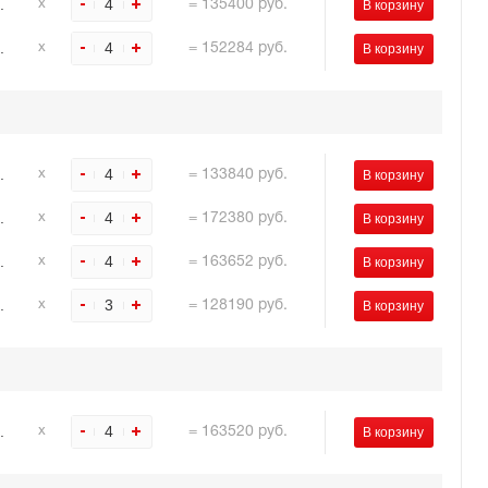
.
4
х
=
135400
руб.
.
4
х
=
152284
руб.
.
4
х
=
133840
руб.
.
4
х
=
172380
руб.
.
4
х
=
163652
руб.
.
3
х
=
128190
руб.
.
4
х
=
163520
руб.