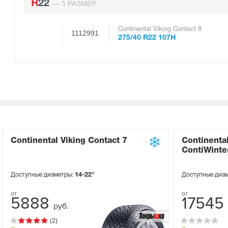
R22
1
—
РАЗМЕР
Continental Viking Contact 8
1112991
275/40 R22 107H
Continental Viking Contact 7
Continenta
ContiWinte
Доступные диаметры:
14-22"
Доступные диа
5888
17545
руб.
(2)