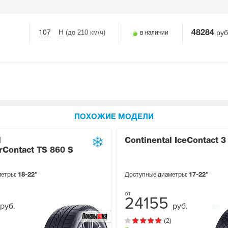
(до 210 км/ч)
руб
107
H
48284
в наличии
ПОХОЖИЕ МОДЕЛИ
l
Continental IceContact 3
rContact TS 860 S
метры:
18-22"
Доступные диаметры:
17-22"
24155
руб.
руб.
(2)