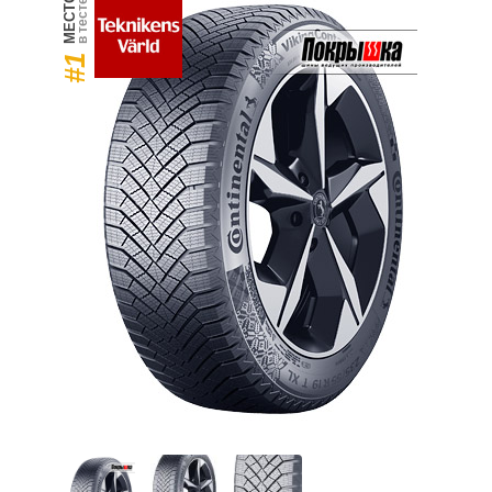
МЕСТО
в тесте
#1