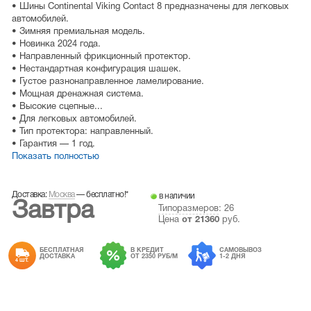
• Шины Continental Viking Contact 8 предназначены для легковых
автомобилей.
• Зимняя премиальная модель.
• Новинка 2024 года.
• Направленный фрикционный протектор.
• Нестандартная конфигурация шашек.
• Густое разнонаправленное ламелирование.
• Мощная дренажная система.
• Высокие сцепные...
• Для легковых автомобилей.
• Тип протектора: направленный.
• Гарантия — 1 год.
Показать полностью
Доставка:
Москва
—
бесплатно!
*
в наличии
Завтра
Типоразмеров
: 26
Цена
от
21360
руб.
БЕСПЛАТНАЯ
В КРЕДИТ
САМОВЫВОЗ
ДОСТАВКА
ОТ 2350 РУБ/М
1-2 ДНЯ
4 ШТ.