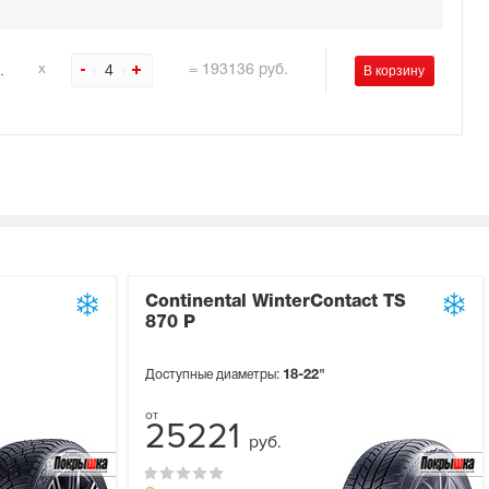
.
4
х
=
193136
руб.
Continental WinterContact TS
870 P
Доступные диаметры:
18-22"
25221
руб.