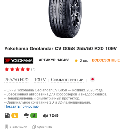
Yokohama Geolandar CV G058
255/50 R20 109V
2 шт.
АРТИКУЛ:
140463
ВСЕСЕЗОННЫЕ
(7)
255/50 R20
109
V
Симметричный
• Шины Yokohama Geolandar CV G058 — новинка 2020 года.
• Всесезонная авторезина для кроссоверов и внедорожников.
• Ненаправленный симметричный протектор.
• Оригинальное сочетание 2D и 3D-ламелирования.
Показать полностью
E
B
72
dB
в закладки
сравнить