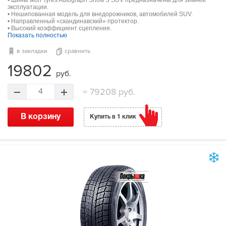
• Шины Ikon Tyres Autograph Snow 3 SUV предназначены для зимней
эксплуатации.
• Нешипованная модель для внедорожников, автомобилей SUV.
• Направленный «скандинавский» протектор.
• Высокий коэффициент сцепления.
Показать полностью
в закладки
сравнить
19802
руб.
=
79208 руб.
4
В корзину
Купить в 1 клик