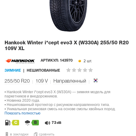
Hankook Winter i*cept evo3 X (W330A)
255/50 R20
109V XL
2 шт.
АРТИКУЛ:
143970
ЗИМНИЕ
НЕШИПОВАННЫЕ
255/50 R20
109
V
Направленный
• Hankook Winter i*cept evo3 X (W330A) — зимняя модель для
паркетников и внедорожников.
• Новинка 2020 года.
• Нешипованный протектор с рисунком направленного типа.
• Уникальная резиновая смесь на основе смолы хвойных пород.
Показать полностью
C
B
73
dB
в закладки
сравнить