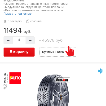
внедорожников.
• Зимняя модель с направленным протектором.
• Модульная конструкция центральной зоны.
• Высокие тормозные и тяговые показатели.
Показать полностью
в закладки
сравнить
11494
руб.
=
45976 руб.
4
В корзину
Купить в 1 клик
МЕСТО
в тесте
#2