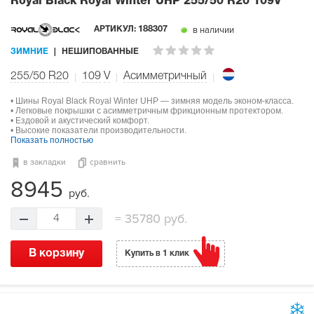
Royal Black Royal Winter UHP
255/50 R20 109V
в наличии
АРТИКУЛ:
188307
ЗИМНИЕ
НЕШИПОВАННЫЕ
255/50 R20
109
V
Асимметричный
• Шины Royal Black Royal Winter UHP — зимняя модель эконом-класса.
• Легковые покрышки с асимметричным фрикционным протектором.
• Ездовой и акустический комфорт.
• Высокие показатели производительности.
Показать полностью
в закладки
сравнить
8945
руб.
=
35780 руб.
4
В корзину
Купить в 1 клик