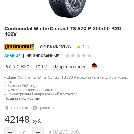
Continental WinterContact TS 870 P
255/50 R20
109V
2 шт.
АРТИКУЛ:
191533
ЗИМНИЕ
НЕШИПОВАННЫЕ
255/50 R20
109
V
Направленный
• Шины Continental WinterContact TS 870 P предназначены для легковых
авто.
• Новинка 2021 года.
• Зимняя фрикционная модель.
• Симметричный направленный протектор.
Показать полностью
в закладки
сравнить
42148
руб.
=
84296 руб.
2