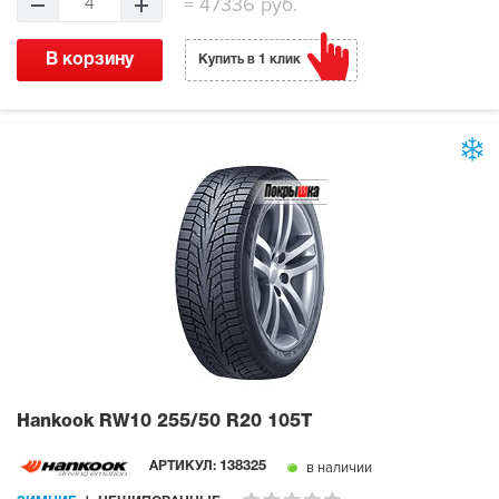
=
47336 руб.
4
В корзину
Купить в 1 клик
Hankook RW10
255/50 R20 105T
в наличии
АРТИКУЛ:
138325