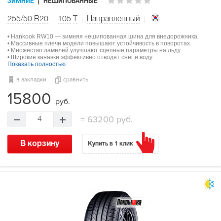
ЗИМНИЕ
НЕШИПОВАННЫЕ
255/50 R20
105
T
Направленный
• Hankook RW10 — зимняя нешипованная шина для внедорожника.
• Массивные плечи модели повышают устойчивость в поворотах.
• Множество ламелей улучшают сцепные параметры на льду.
• Широкие канавки эффективно отводят снег и воду.
Показать полностью
в закладки
сравнить
15800
руб.
=
63200 руб.
4
В корзину
Купить в 1 клик