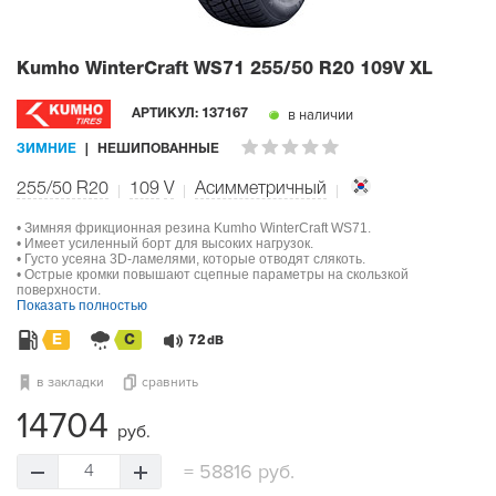
Kumho WinterCraft WS71
255/50 R20 109V XL
в наличии
АРТИКУЛ:
137167
ЗИМНИЕ
НЕШИПОВАННЫЕ
255/50 R20
109
V
Асимметричный
• Зимняя фрикционная резина Kumho WinterCraft WS71.
• Имеет усиленный борт для высоких нагрузок.
• Густо усеяна 3D-ламелями, которые отводят слякоть.
• Острые кромки повышают сцепные параметры на скользкой
поверхности.
Показать полностью
E
C
72
dB
в закладки
сравнить
14704
руб.
=
58816 руб.
4