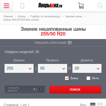
Главная
Шины
Подбор по типоразмеру
Зимние шины
Шины 255/50 R20 без шипов
Зимние нешипованные шины
255/50 R20
ПОКАЗАТЬ ОПИСАНИЕ
Найдено моделей: 26
Ширина
Профиль
Диаметр
/
R
255
50
20
Зима
Лето
ОТКРЫТЬ
+
2
ФИЛЬТР
Страница:
1
из 1
Вид: