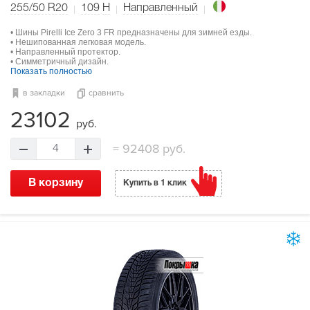
255/50 R20
109
H
Направленный
• Шины Pirelli Ice Zero 3 FR предназначены для зимней езды.
• Нешипованная легковая модель.
• Направленный протектор.
• Симметричный дизайн.
Показать полностью
в закладки
сравнить
23102
руб.
=
92408 руб.
4
В корзину
Купить в 1 клик