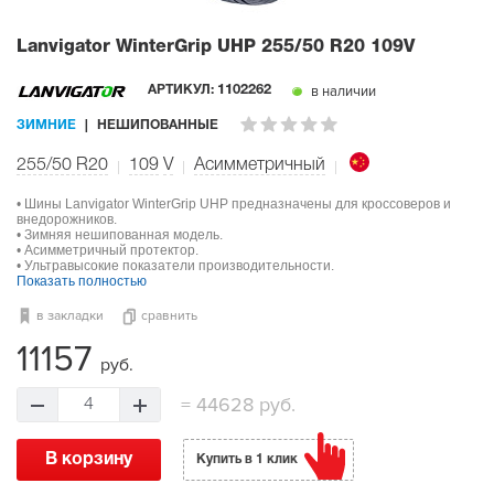
Lanvigator WinterGrip UHP
255/50 R20 109V
в наличии
АРТИКУЛ:
1102262
ЗИМНИЕ
НЕШИПОВАННЫЕ
255/50 R20
109
V
Асимметричный
• Шины Lanvigator WinterGrip UHP предназначены для кроссоверов и
внедорожников.
• Зимняя нешипованная модель.
• Асимметричный протектор.
• Ультравысокие показатели производительности.
Показать полностью
в закладки
сравнить
11157
руб.
=
44628 руб.
4
В корзину
Купить в 1 клик