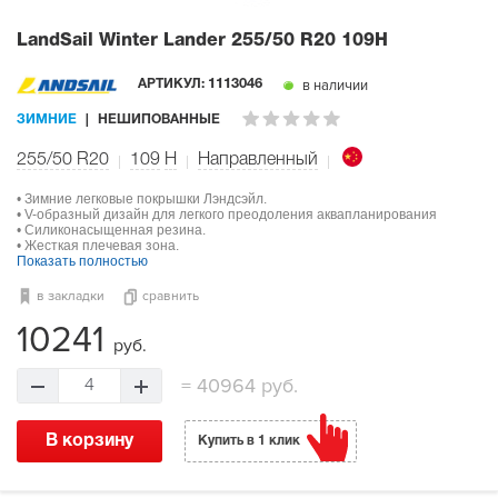
LandSail Winter Lander
255/50 R20 109H
в наличии
АРТИКУЛ:
1113046
ЗИМНИЕ
НЕШИПОВАННЫЕ
255/50 R20
109
H
Направленный
• Зимние легковые покрышки Лэндсэйл.
• V-образный дизайн для легкого преодоления аквапланирования
• Силиконасыщенная резина.
• Жесткая плечевая зона.
Показать полностью
в закладки
сравнить
10241
руб.
=
40964 руб.
4
В корзину
Купить в 1 клик