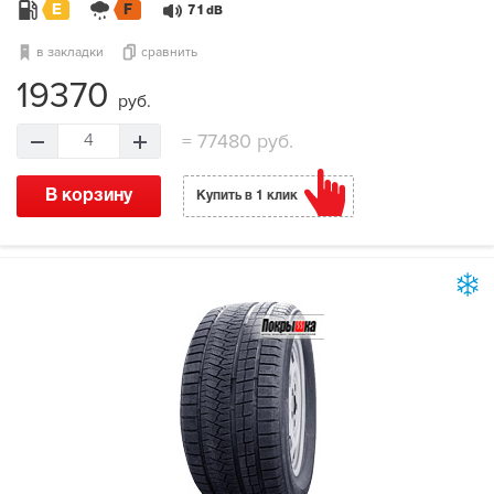
E
F
71
dB
в закладки
сравнить
19370
руб.
=
77480 руб.
4
В корзину
Купить в 1 клик