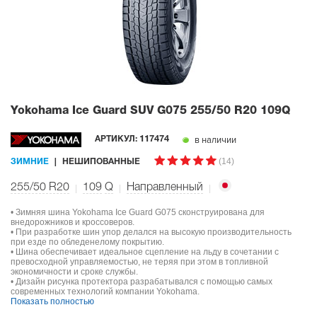
Yokohama Ice Guard SUV G075
255/50 R20 109Q
в наличии
АРТИКУЛ:
117474
(14)
ЗИМНИЕ
НЕШИПОВАННЫЕ
255/50 R20
109
Q
Направленный
• Зимняя шина Yokohama Ice Guard G075 сконструирована для
внедорожников и кроссоверов.
• При разработке шин упор делался на высокую производительность
при езде по обледенелому покрытию.
• Шина обеспечивает идеальное сцепление на льду в сочетании с
превосходной управляемостью, не теряя при этом в топливной
экономичности и сроке службы.
• Дизайн рисунка протектора разрабатывался с помощью самых
современных технологий компании Yokohama.
Показать полностью