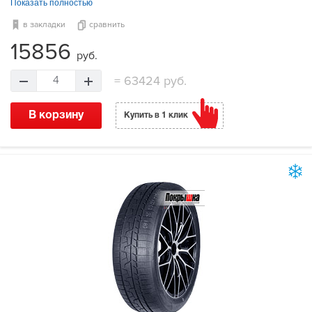
Показать полностью
в закладки
сравнить
15856
руб.
=
63424 руб.
4
В корзину
Купить в 1 клик