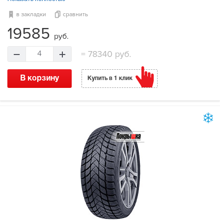
в закладки
сравнить
19585
руб.
=
78340 руб.
4
В корзину
Купить в 1 клик