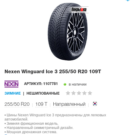
Nexen Winguard Ice 3
255/50 R20 109T
в наличии
АРТИКУЛ:
1107781
ЗИМНИЕ
НЕШИПОВАННЫЕ
255/50 R20
109
T
Направленный
• Шины Nexen Winguard Ice 3 предназначены для легковых
автомобилей.
• Зимняя фрикционная модель.
• Направленный симметричный дизайн.
• Мощная дренажная система.