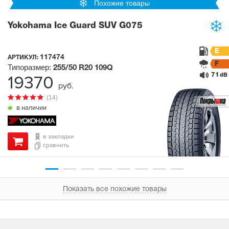
Похожие товары
Yokohama Ice Guard SUV G075
E
117474
АРТИКУЛ:
F
Типоразмер:
255/50 R20
109Q
71
19370
dB
руб.
(14)
в наличии
в закладки
сравнить
Показать все похожие товары