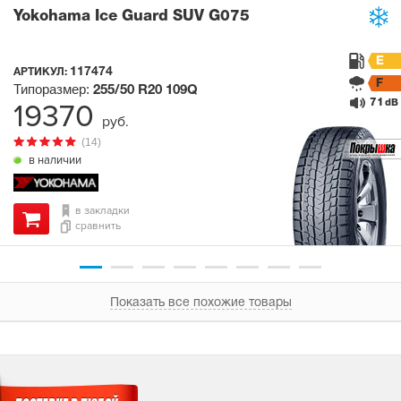
Yokohama Ice Guard SUV G075
E
117474
АРТИКУЛ:
F
Типоразмер:
255/50 R20
109Q
71
19370
dB
руб.
(14)
в наличии
в закладки
сравнить
Показать все похожие товары