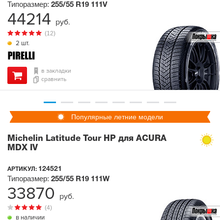
Типоразмер:
255/55 R19
111V
44214
руб.
(12)
2 шт.
в закладки
сравнить
Популярные летние модели
Michelin Latitude Tour HP для ACURA
MDX IV
124521
АРТИКУЛ:
Типоразмер:
255/55 R19
111W
33870
руб.
(4)
в наличии