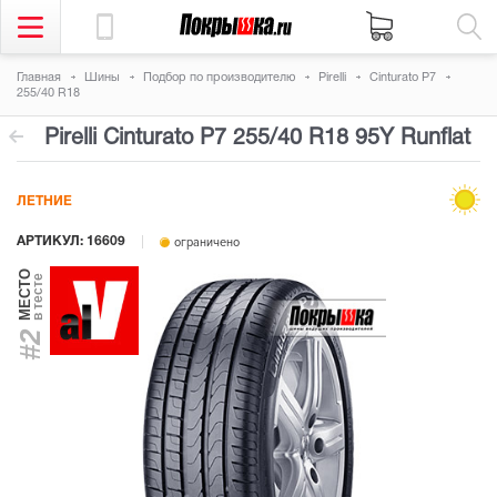
Главная
Шины
Подбор по производителю
Pirelli
Cinturato P7
255/40 R18
Pirelli Cinturato P7
255/40 R18 95Y
Runflat
ЛЕТНИЕ
АРТИКУЛ: 16609
ограничено
МЕСТО
в тесте
#2