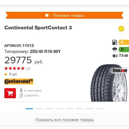
Похожие товары
Continental SportContact 3
E
11012
АРТИКУЛ:
B
Типоразмер:
255/40 R18
99Y
73
29775
dB
руб.
(2)
5 шт.
в закладки
сравнить
Показать все похожие товары