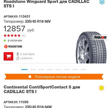
Roadstone Winguard Sport для CADILLAC
STS I
113431
АРТИКУЛ:
Типоразмер:
235/45 R18
98V
12857
руб.
(1)
в наличии
в закладки
сравнить
Популярные летние модели
Continental ContiSportContact 5 для
CADILLAC STS I
11056
АРТИКУЛ:
Типоразмер:
235/45 R18
94W