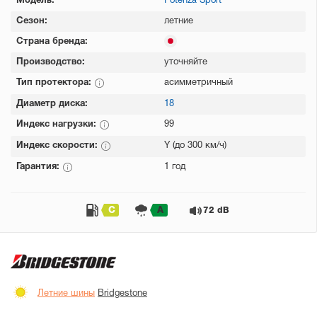
Модель:
Potenza Sport
Сезон:
летние
Страна бренда:
Производство:
уточняйте
Тип протектора:
асимметричный
Диаметр диска:
18
Индекс нагрузки:
99
Индекс скорости:
Y (до 300 км/ч)
Гарантия:
1 год
C
A
72 dB
Летние шины
Bridgestone