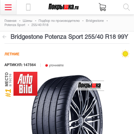
Главная
Шины
Подбор по производителю
Bridgestone
Potenza Sport
255/40 R18
Bridgestone Potenza Sport
255/40 R18 99Y
ЛЕТНИЕ
АРТИКУЛ: 147564
уточняйте
МЕСТО
в тесте
#1