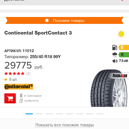
Похожие товары
Continental SportContact 3
E
11012
АРТИКУЛ:
B
Типоразмер:
255/40 R18
99Y
73
29775
dB
руб.
(2)
5 шт.
в закладки
сравнить
Показать все похожие товары