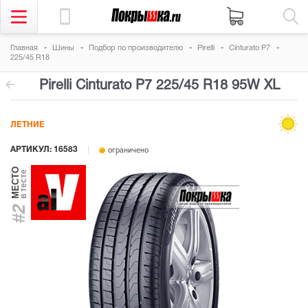
Главная
Шины
Подбор по производителю
Pirelli
Cinturato P7
225/45 R18
Pirelli Cinturato P7
225/45 R18 95W
XL
ЛЕТНИЕ
АРТИКУЛ: 16583
ограничено
МЕСТО
в тесте
#2