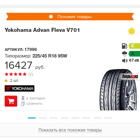
Похожие товары
Yokohama Advan Fleva V701
C
17996
АРТИКУЛ:
A
Типоразмер:
225/45 R18
95W
67
16427
dB
руб.
(2)
2 шт.
в закладки
сравнить
Показать все похожие товары