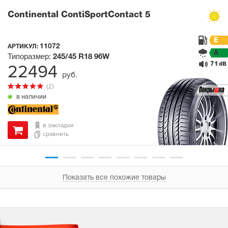
Continental ContiSportContact 5
E
11072
АРТИКУЛ:
A
Типоразмер:
245/45 R18
96W
71
22494
dB
руб.
(2)
в наличии
в закладки
сравнить
Показать все похожие товары