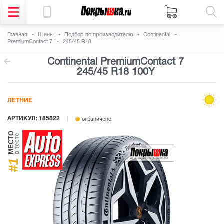
Главная
Шины
Подбор по производителю
Continental
PremiumContact 7
245/45 R18
Continental PremiumContact 7
245/45 R18 100Y
ЛЕТНИЕ
АРТИКУЛ: 185822
ограничено
МЕСТО
в тесте
#1