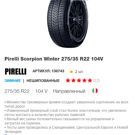
Pirelli Scorpion Winter
275/35 R22 104V
2 шт.
АРТИКУЛ:
136743
(12)
ЗИМНИЕ
НЕШИПОВАННЫЕ
275/35 R22
104
V
Направленный
• Множество трехмерных кромок создают уверенное сцепление на всех
типах дорог.
• Измененный брекерный слой стал более эластичным, что увеличило
пятно контакта и количество рабочих ламелей.
• Малый вес шины положительно сказывается на управлении и
затратах на горючее.
• Тесты шин проводились в Скандинавии, Центральной Европе и Новой
Зеландии.