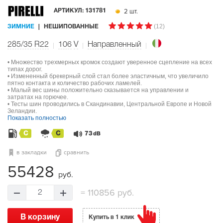
2 шт.
АРТИКУЛ:
131781
(12)
ЗИМНИЕ
НЕШИПОВАННЫЕ
285/35 R22
106
V
Направленный
• Множество трехмерных кромок создают уверенное сцепление на всех
типах дорог.
• Измененный брекерный слой стал более эластичным, что увеличило
пятно контакта и количество рабочих ламелей.
• Малый вес шины положительно сказывается на управлении и
затратах на горючее.
• Тесты шин проводились в Скандинавии, Центральной Европе и Новой
Зеландии.
Показать полностью
C
C
73
dB
в закладки
сравнить
55428
руб.
=
110856 руб.
2
В корзину
Купить в 1 клик