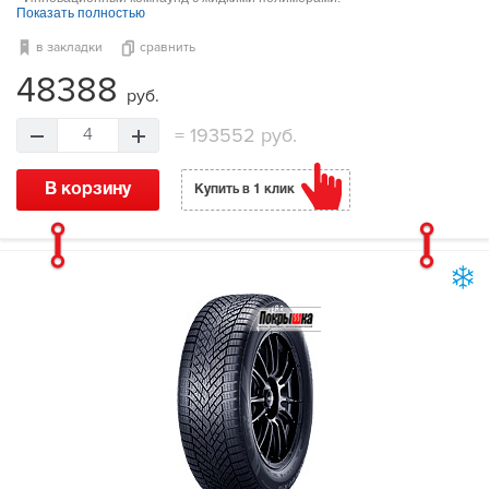
Показать полностью
в закладки
сравнить
48388
руб.
=
193552 руб.
4
В корзину
Купить в 1 клик