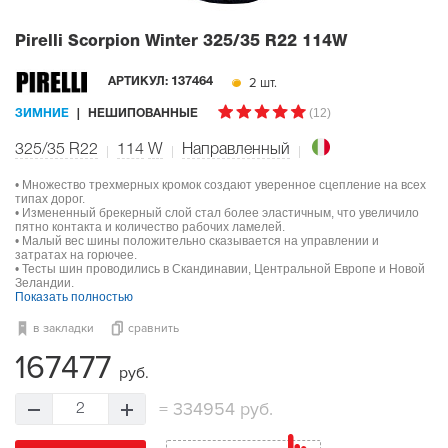
Pirelli Scorpion Winter
325/35 R22 114W
2 шт.
АРТИКУЛ:
137464
(12)
ЗИМНИЕ
НЕШИПОВАННЫЕ
325/35 R22
114
W
Направленный
• Множество трехмерных кромок создают уверенное сцепление на всех
типах дорог.
• Измененный брекерный слой стал более эластичным, что увеличило
пятно контакта и количество рабочих ламелей.
• Малый вес шины положительно сказывается на управлении и
затратах на горючее.
• Тесты шин проводились в Скандинавии, Центральной Европе и Новой
Зеландии.
Показать полностью
в закладки
сравнить
167477
руб.
=
334954 руб.
2