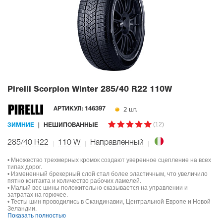
Pirelli Scorpion Winter
285/40 R22 110W
2 шт.
АРТИКУЛ:
146397
(12)
ЗИМНИЕ
НЕШИПОВАННЫЕ
285/40 R22
110
W
Направленный
• Множество трехмерных кромок создают уверенное сцепление на всех
типах дорог.
• Измененный брекерный слой стал более эластичным, что увеличило
пятно контакта и количество рабочих ламелей.
• Малый вес шины положительно сказывается на управлении и
затратах на горючее.
• Тесты шин проводились в Скандинавии, Центральной Европе и Новой
Зеландии.
Показать полностью