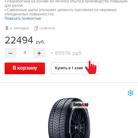
• Разработана на основе 40-летнего опыта в производстве покрышек
для ралли;
• Сдвоенные шипы улучшают цепкость сцепления на неровных
обледенелых поверхностях;
Показать полностью
в закладки
сравнить
22494
руб.
=
89976 руб.
4
В корзину
Купить в 1 клик