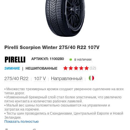
Pirelli Scorpion Winter
275/40 R22 107V
в наличии
АРТИКУЛ:
1100280
(12)
ЗИМНИЕ
НЕШИПОВАННЫЕ
275/40 R22
107
V
Направленный
• Множество трехмерных кромок создают уверенное сцепление на всех
типах дорог.
• Измененный брекерный слой стал более эластичным, что увеличило
пятно контакта и количество рабочих ламелей.
• Малый вес шины положительно сказывается на управлении и
затратах на горючее.
• Тесты шин проводились в Скандинавии, Центральной Европе и Новой
Зеландии.
Показать полностью