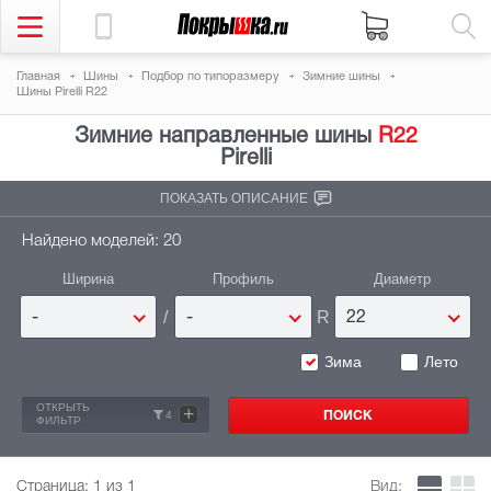
Главная
Шины
Подбор по типоразмеру
Зимние шины
Шины Pirelli R22
Зимние направленные шины
R22
Pirelli
ПОКАЗАТЬ ОПИСАНИЕ
Найдено моделей: 20
Ширина
Профиль
Диаметр
/
R
-
-
22
Зима
Лето
ОТКРЫТЬ
+
4
ФИЛЬТР
Страница:
1
из 1
Вид: