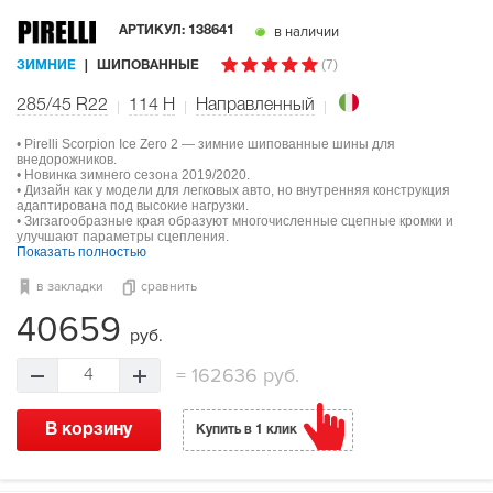
в наличии
АРТИКУЛ:
138641
(7)
ЗИМНИЕ
ШИПОВАННЫЕ
285/45 R22
114
H
Направленный
• Pirelli Scorpion Ice Zero 2 — зимние шипованные шины для
внедорожников.
• Новинка зимнего сезона 2019/2020.
• Дизайн как у модели для легковых авто, но внутренняя конструкция
адаптирована под высокие нагрузки.
• Зигзагообразные края образуют многочисленные сцепные кромки и
улучшают параметры сцепления.
Показать полностью
в закладки
сравнить
40659
руб.
=
162636 руб.
4
В корзину
Купить в 1 клик