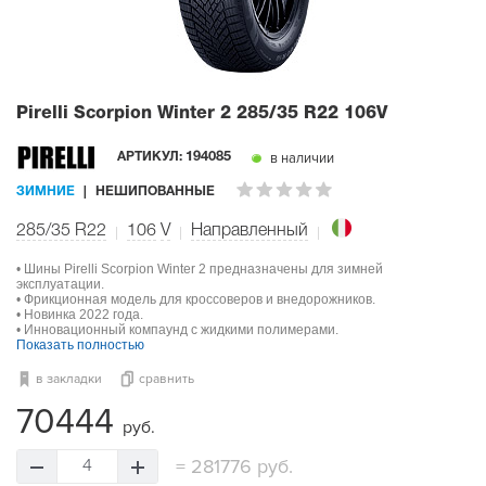
Pirelli Scorpion Winter 2
285/35 R22 106V
в наличии
АРТИКУЛ:
194085
ЗИМНИЕ
НЕШИПОВАННЫЕ
285/35 R22
106
V
Направленный
• Шины Pirelli Scorpion Winter 2 предназначены для зимней
эксплуатации.
• Фрикционная модель для кроссоверов и внедорожников.
• Новинка 2022 года.
• Инновационный компаунд с жидкими полимерами.
Показать полностью
в закладки
сравнить
70444
руб.
=
281776 руб.
4