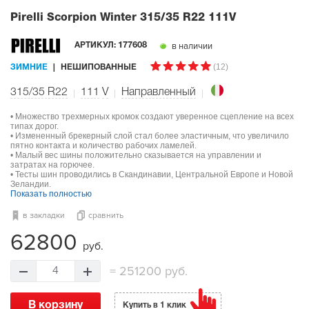
Pirelli Scorpion Winter
315/35 R22 111V
в наличии
АРТИКУЛ:
177608
(12)
ЗИМНИЕ
НЕШИПОВАННЫЕ
315/35 R22
111
V
Направленный
• Множество трехмерных кромок создают уверенное сцепление на всех
типах дорог.
• Измененный брекерный слой стал более эластичным, что увеличило
пятно контакта и количество рабочих ламелей.
• Малый вес шины положительно сказывается на управлении и
затратах на горючее.
• Тесты шин проводились в Скандинавии, Центральной Европе и Новой
Зеландии.
Показать полностью
в закладки
сравнить
62800
руб.
=
251200 руб.
4
В корзину
Купить в 1 клик