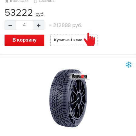
в закладки
сравнить
53222
руб.
=
212888 руб.
4
В корзину
Купить в 1 клик