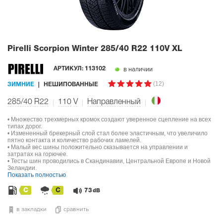
Pirelli Scorpion Winter
285/40 R22 110V XL
в наличии
АРТИКУЛ:
113102
(12)
ЗИМНИЕ
НЕШИПОВАННЫЕ
285/40 R22
110
V
Направленный
• Множество трехмерных кромок создают уверенное сцепление на всех
типах дорог.
• Измененный брекерный слой стал более эластичным, что увеличило
пятно контакта и количество рабочих ламелей.
• Малый вес шины положительно сказывается на управлении и
затратах на горючее.
• Тесты шин проводились в Скандинавии, Центральной Европе и Новой
Зеландии.
Показать полностью
C
C
73
dB
в закладки
сравнить