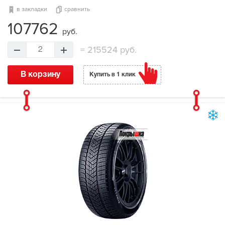
в закладки
сравнить
107762
руб.
=
215524 руб.
2
В корзину
Купить в 1 клик