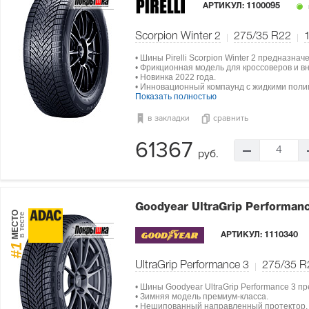
АРТИКУЛ:
1100095
Scorpion Winter 2
275/35 R22
• Шины Pirelli Scorpion Winter 2 предназна
• Фрикционная модель для кроссоверов и в
• Новинка 2022 года.
• Инновационный компаунд с жидкими поли
Показать полностью
в закладки
сравнить
61367
4
руб.
Goodyear UltraGrip Performan
МЕСТО
в тесте
АРТИКУЛ:
1110340
#1
UltraGrip Performance 3
275/35 R
• Шины Goodyear UltraGrip Performance 3 
• Зимняя модель премиум-класса.
• Нешипованный направленный протектор.