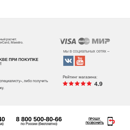
ный расчет.
rCard, Maestro.
мы в социальных сетях –
КВЕ ПРИ ПОКУПКЕ
!
Рейтинг магазина:
 специалисту
», либо получить
4.9
жу.
40
8 800 500-80-66
ПРОШУ
ПОЗВОНИТЬ
ых)
по России (бесплатно)