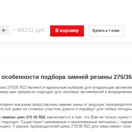
=
188232 руб.
В корзину
Купить в 1 клик
 особенности подбора зимней резины 275/35
ом 275/35 R22 являются идеальным выбором для владельцев автомобиле
змер шин прекрасно подходит для легковых автомобилей и внедорожник
нтернет-магазина представлены зимние шины от ведущих производителей, т
остью даже на сложных участках дороги и подойдут для любых погодны
а
заключаются в том, что Вам не только нужно т
зимних шин 275 35 R22
 подходит. Существуют шипованные и нешипованные автошины с парамет
кцию). У разных производителей шины 275/35 R22 для зимы имеют свои п