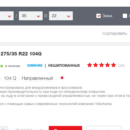
Зима
/
R
35
22
Сортировать:
5
275/35 R22 104Q
(14)
в наличии
ЗИМНИЕ
НЕШИПОВАННЫЕ
104
Q
Направленный
онструирована для внедорожников и кроссоверов.
окую производительность при езде по обледенелому покрытию.
на льду в сочетании с превосходной управляемостью, не теряя при этом в т
лся с помощью самых современных технологий компании Yokohama.