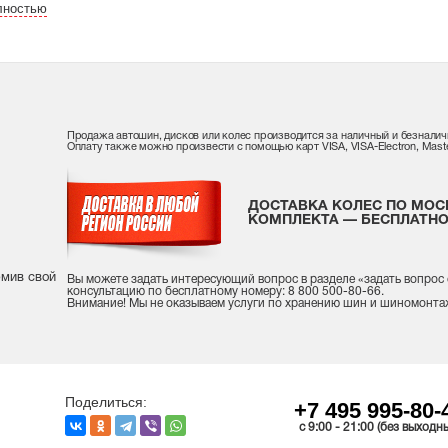
лностью
Продажа автошин, дисков или колес производится за наличный и безналич
Оплату также можно произвести с помощью карт VISA, VISA-Electron, Maste
ДОСТАВКА КОЛЕС ПО МОС
КОМПЛЕКТА — БЕСПЛАТНО
рмив свой
Вы можете задать интересующий вопрос
в разделе «
задать вопрос
консультацию
по бесплатному номеру: 8 800 500-80-66.
Внимание! Мы не оказываем услуги по хранению шин и шиномонта
Поделиться:
+7 495 995-80-
c 9:00 - 21:00 (без выходн