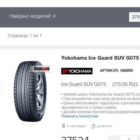
Найдено моделей: 4
275
Страница:
1
из 1
Yokohama Ice Guard SUV G07
АРТИКУЛ:
186899
Ice Guard SUV G075
275/35 R22
• Зимняя шина Yokohama Ice Guard G075 ск
• При разработке шин упор делался на выс
• Шина обеспечивает идеальное сцепление 
экономичности и сроке службы.
• Дизайн рисунка протектора разрабатыва
Показать полностью
в закладки
сравнить