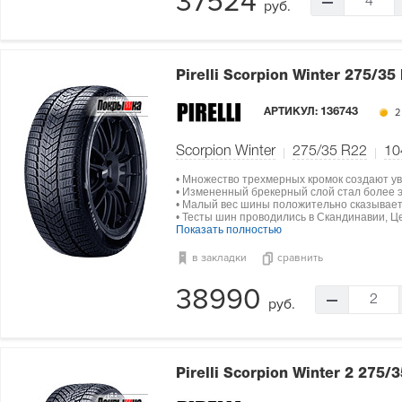
37524
4
руб.
Pirelli Scorpion Winter
275/35
АРТИКУЛ:
136743
2
Scorpion Winter
275/35 R22
10
• Множество трехмерных кромок создают ув
• Измененный брекерный слой стал более э
• Малый вес шины положительно сказываетс
• Тесты шин проводились в Скандинавии, Ц
Показать полностью
в закладки
сравнить
38990
2
руб.
Pirelli Scorpion Winter 2
275/3