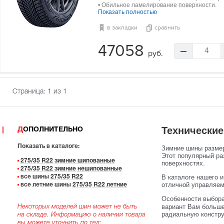
• Обильное ламелирование поверхности.
Показать полностью
в закладки
сравнить
47058
4
руб.
Страница:
1
из 1
Технические
ДОПОЛНИТЕЛЬНО
Показать в каталоге:
Зимние шины размер
Этот популярный ра
275/35 R22 зимние шипованные
поверхностях.
275/35 R22 зимние нешипованные
В каталоге нашего и
все шины
275/35 R22
отличной управляем
все летние шины
275/35 R22 летние
Особенности выбор
вариант Вам больше
Некоторых моделей шин может не быть
радиальную констру
на складе. Информацию о наличии товара
вы можете уточнить по тел: