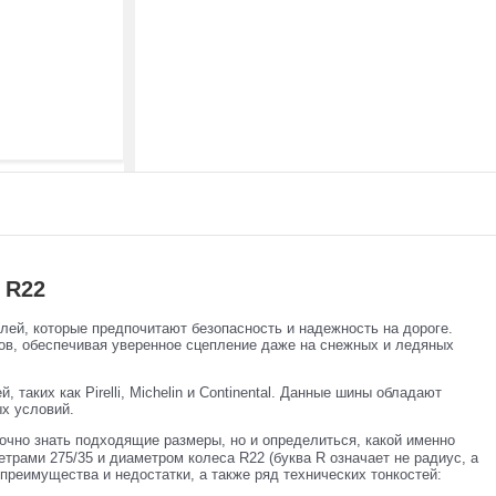
 R22
й, которые предпочитают безопасность и надежность на дороге.
ов, обеспечивая уверенное сцепление даже на снежных и ледяных
аких как Pirelli, Michelin и Continental. Данные шины обладают
х условий.
очно знать подходящие размеры, но и определиться, какой именно
рами 275/35 и диаметром колеса R22 (буква R означает не радиус, а
реимущества и недостатки, а также ряд технических тонкостей: