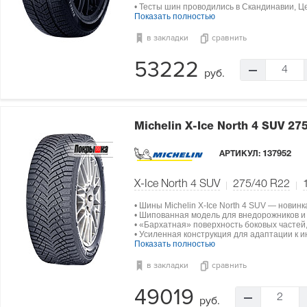
• Тесты шин проводились в Скандинавии, Ц
Показать полностью
в закладки
сравнить
53222
4
руб.
Michelin X-Ice North 4 SUV
275
АРТИКУЛ:
137952
X-Ice North 4 SUV
275/40 R22
• Шины Michelin X-Ice North 4 SUV — новинк
• Шипованная модель для внедорожников и
• «Бархатная» поверхность боковых часте
• Усиленная конструкция для адаптации к 
Показать полностью
в закладки
сравнить
49019
2
руб.