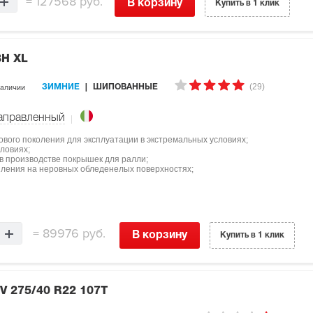
=
127568 руб.
В корзину
Купить в 1 клик
8H XL
(29)
наличии
ЗИМНИЕ
ШИПОВАННЫЕ
аправленный
 нового поколения для эксплуатации в экстремальных условиях;
ловиях;
 в производстве покрышек для ралли;
ления на неровных обледенелых поверхностях;
=
89976 руб.
В корзину
Купить в 1 клик
UV
275/40 R22 107T