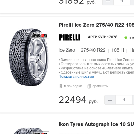
31892
4
руб.
Pirelli Ice Zero
275/40 R22 10
АРТИКУЛ:
17078
в 
Ice Zero
275/40 R22
108
H
Н
• Зимняя шипованная шина Pirelli Ice Zero
• Тестировалась в самых сложных зимних ус
• Разработана на основе 40-летнего опыта
• Сдвоенные шипы улучшают цепкость сцеп
Показать полностью
в закладки
сравнить
22494
4
руб.
Ikon Tyres Autograph Ice 10 S