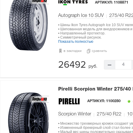
АРТИКУЛ:
1108871
Autograph Ice 10 SUV
275/40 R2
• Шины Ikon Tyres Autograph Ice 10 SUV явл
• Шипованная модель для внедорожников и 
• Направленный протектор.
• Симметричный рисунок.
Показать полностью
в закладки
сравнить
26492
4
руб.
Pirelli Scorpion Winter
275/40
АРТИКУЛ:
1100280
Scorpion Winter
275/40 R22
10
• Множество трехмерных кромок создают ув
• Измененный брекерный слой стал более э
• Малый вес шины положительно сказываетс