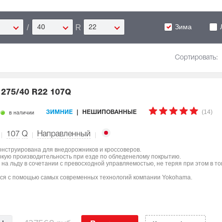
Зима
/
R
40
22
Сортировать:
5
275/40 R22 107Q
(14)
в наличии
ЗИМНИЕ
НЕШИПОВАННЫЕ
107
Q
Направленный
онструирована для внедорожников и кроссоверов.
окую производительность при езде по обледенелому покрытию.
на льду в сочетании с превосходной управляемостью, не теряя при этом в т
лся с помощью самых современных технологий компании Yokohama.