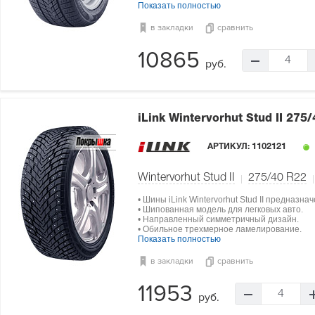
Показать полностью
в закладки
сравнить
10865
4
руб.
iLink Wintervorhut Stud II
275/
АРТИКУЛ:
1102121
Wintervorhut Stud II
275/40 R22
• Шины iLink Wintervorhut Stud II предназн
• Шипованная модель для легковых авто.
• Направленный симметричный дизайн.
• Обильное трехмерное ламелирование.
Показать полностью
в закладки
сравнить
11953
4
руб.