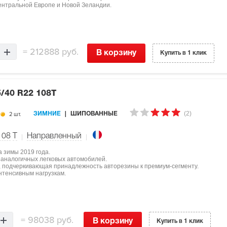
ентральной Европе и Новой Зеландии.
=
212888 руб.
В корзину
Купить в 1 клик
/40 R22 108T
(2)
2 шт.
ЗИМНИЕ
ШИПОВАННЫЕ
108
T
Направленный
а зимы 2019 года.
 аналогичных легковых автомобилей.
й, подчеркивающая принадлежность авторезины к премиум-сегменту.
интенсивным нагрузкам.
=
98038 руб.
В корзину
Купить в 1 клик