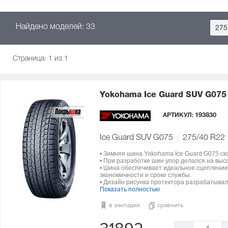
Найдено моделей: 33
275
Страница:
1
из 1
Yokohama Ice Guard SUV G07
АРТИКУЛ:
193830
Ice Guard SUV G075
275/40 R22
• Зимняя шина Yokohama Ice Guard G075 ск
• При разработке шин упор делался на выс
• Шина обеспечивает идеальное сцепление 
экономичности и сроке службы.
• Дизайн рисунка протектора разрабатыва
Показать полностью
в закладки
сравнить