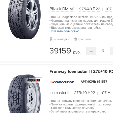
Blizzak DM-V3
275/40 R22
107
• Шины Bridgestone Blizzak DM-V3 были пре
• Фрикционная зимняя модель для машин SU
• Улучшенные сцепные показатели на обле
• Широкая типоразмерная линейка.
Показать полностью
в закладки
сравнить
39159
3
руб.
Fronway Icemaster II
275/40 R
АРТИКУЛ:
191587
Icemaster II
275/40 R22
107
H
• Шины Fronway Icemaster II предназначены
• Зимняя модель, фрикционный протектор.
• Большое количество ламелей.
• Устойчивость к низким температурам.