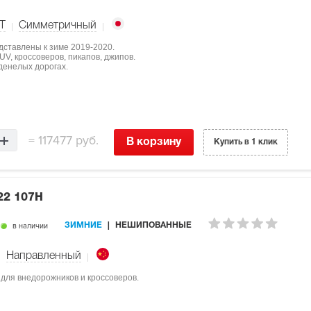
T
Симметричный
дставлены к зиме 2019-2020.
V, кроссоверов, пикапов, джипов.
денелых дорогах.
=
117477 руб.
В корзину
Купить в 1 клик
22 107H
в наличии
ЗИМНИЕ
НЕШИПОВАННЫЕ
Направленный
 для внедорожников и кроссоверов.