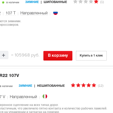
(1)
в наличии
ЗИМНИЕ
ШИПОВАННЫЕ
2
107
T
Направленный
яются зимними.
кроссоверов.
=
105968 руб.
В корзину
Купить в 1 клик
 R22 107V
(12)
в наличии
ЗИМНИЕ
НЕШИПОВАННЫЕ
7
V
Направленный
еренное сцепление на всех типах дорог.
ластичным, что увеличило пятно контакта и количество рабочих ламелей.
я на управлении и затратах на горючее.