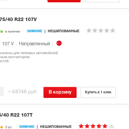
75/40 R22 107V
в наличии
ЗИМНИЕ
НЕШИПОВАННЫЕ
107
V
Направленный
азначены для легковых автомобилей.
нным протектором.
астей.
=
68748 руб.
В корзину
Купить в 1 клик
5/40 R22 107T
(5)
3 шт.
ЗИМНИЕ
НЕШИПОВАННЫЕ