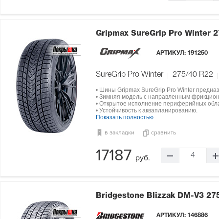
Gripmax SureGrip Pro Winter
2
АРТИКУЛ:
191250
SureGrip Pro Winter
275/40 R22
• Шины Gripmax SureGrip Pro Winter предн
• Зимняя модель с направленным фрикцио
• Открытое исполнение периферийных обл
• Устойчивость к аквапланированию.
Показать полностью
в закладки
сравнить
17187
4
руб.
Bridgestone Blizzak DM-V3
27
АРТИКУЛ:
146886