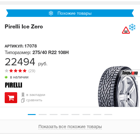
Похожие товары
Pirelli Ice Zero
17078
АРТИКУЛ:
Типоразмер:
275/40 R22
108H
22494
руб.
(29)
в наличии
в закладки
сравнить
Показать все похожие товары