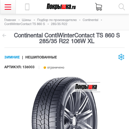
Главная
Шины
Подбор по производителю
Continental
ContiWinterContact TS 860 S
285/35 R22
Continental ContiWinterContact TS 860 S
285/35 R22 106W
XL
ЗИМНИЕ
НЕШИПОВАННЫЕ
АРТИКУЛ: 138003
ограничено