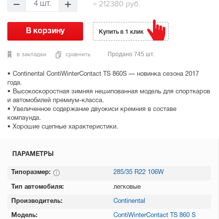
=
212380 руб.
4 шт.
Купить в 1 клик
в закладки
сравнить
Продано 745 шт.
• Continental ContiWinterContact TS 860S — новинка сезона 2017
года.
• Высокоскоростная зимняя нешипованная модель для спорткаров
и автомобилей премиум-класса.
• Увеличенное содержание двуокиси кремния в составе
компаунда.
• Хорошие сцепные характеристики.
ПАРАМЕТРЫ
Типоразмер:
285/35 R22 106W
Тип автомобиля:
легковые
Производитель:
Continental
Модель:
ContiWinterContact TS 860 S