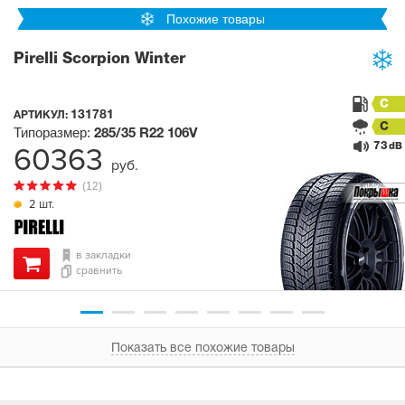
Похожие товары
Pirelli Scorpion Winter
C
131781
АРТИКУЛ:
C
Типоразмер:
285/35 R22
106V
73
60363
dB
руб.
(12)
2 шт.
в закладки
сравнить
Показать все похожие товары