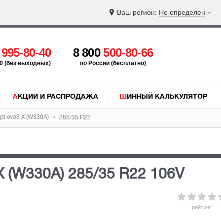
Ваш регион:
Не определен
5
995-80-40
8 800
500-80-66
:00 (без выходных)
по России (бесплатно)
АКЦИИ И РАСПРОДАЖА
ШИННЫЙ КАЛЬКУЛЯТОР
ept evo3 X (W330A)
285/35 R22
 X (W330A)
285/35 R22 106V
рейтинг