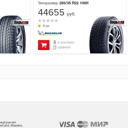
Типоразмер:
285/35 R22
106H
44655
руб.
4 шт.
в закладки
сравнить
ный расчет.
rCard, Maestro.