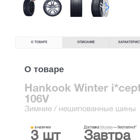
О ТОВАРЕ
ОПИСАНИЕ
ХАРАКТЕРИС
О товаре
Hankook Winter i*cept
106V
Зимние
/ нешипованные шины
в наличии
Доставка:
Москва
—
бесплатно!
*
3 шт
Завтра