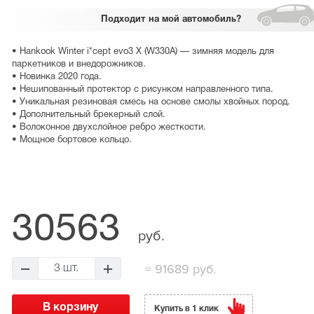
Подходит
на мой автомобиль?
• Hankook Winter i*cept evo3 X (W330A) — зимняя модель для
паркетников и внедорожников.
• Новинка 2020 года.
• Нешипованный протектор с рисунком направленного типа.
• Уникальная резиновая смесь на основе смолы хвойных пород.
• Дополнительный брекерный слой.
• Волоконное двухслойное ребро жесткости.
• Мощное бортовое кольцо.
30563
руб.
=
91689 руб.
3 шт.
Купить в 1 клик