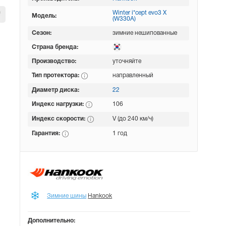
Winter i*cept evo3 X
Модель:
(W330A)
Сезон:
зимние нешипованные
Страна бренда:
Производство:
уточняйте
Тип протектора:
направленный
Диаметр диска:
22
Индекс нагрузки:
106
Индекс скорости:
V (до 240 км/ч)
Гарантия:
1 год
Зимние шины
Hankook
Дополнительно: