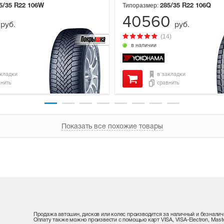
Типоразмер:
5/35 R22
106W
285/35 R22
106Q
0
40560
руб.
руб.
(14)
в наличии
акладки
в закладки
внить
сравнить
Показать все похожие товары
Продажа автошин, дисков или колес производится за наличный и безналич
Оплату также можно произвести с помощью карт VISA, VISA-Electron, Maste