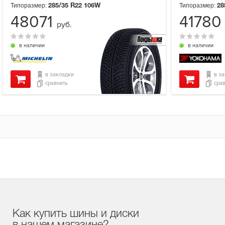
Типоразмер:
Типоразмер:
285/35 R22
106W
28
48071
4178
руб.
в наличии
в наличии
в закладки
в з
сравнить
сра
Как купить шины и диски